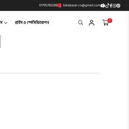
01795765289
bikebazar.co@gmail.com
0
Search
্টস
প্রাইস ও স্পেসিফিকেশন