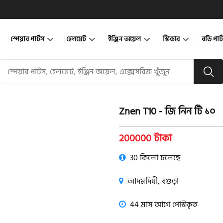
স্পেয়ার পার্টস
হেলমেট
ইঞ্জিন অয়েল
স্টিকার
বডি পার
Znen T10 - জি নিন টি ১০
200000 টাকা
30 কিলো চলেছে
আদমদিঘী, বগুড়া
44 মাস আগে পোস্টকৃত