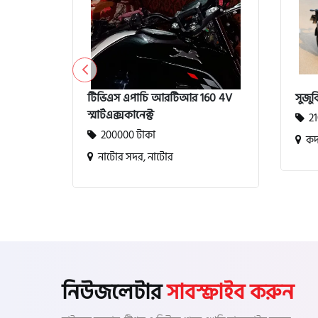
এবিএস
টিভিএস এপাচি আরটিআর 160 4V
সুজুক
স্মার্টএক্সকানেক্ট
21
200000 টাকা
কদম
নাটোর সদর, নাটোর
নিউজলেটার
সাবস্ক্রাইব করুন