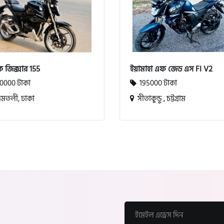
ি জিক্সার 155
ইয়ামাহা এফ জেড এস FI V2
0000 টাকা
195000 টাকা
তলী, ঢাকা
সীতাকুন্ডু , চট্টগ্রাম