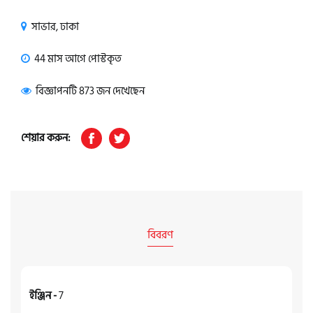
সাভার, ঢাকা
44 মাস আগে পোস্টকৃত
বিজ্ঞাপনটি 873 জন দেখেছেন
শেয়ার করুন:
বিবরণ
ইঞ্জিন -
7