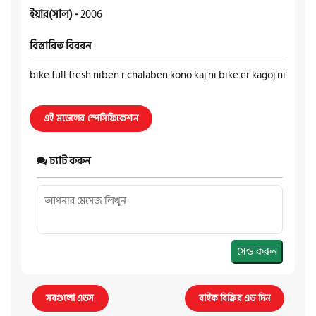
ইয়ার(সাল) -
2006
বিস্তারিত বিবরন
bike full fresh niben r chalaben kono kaj ni bike er kagoj ni
এই মডেলের স্পেসিফিকেশন
চ্যাট করুন
সেন্ড করুন
সবগুলো এডস
বাইক বিক্রির এড দিন