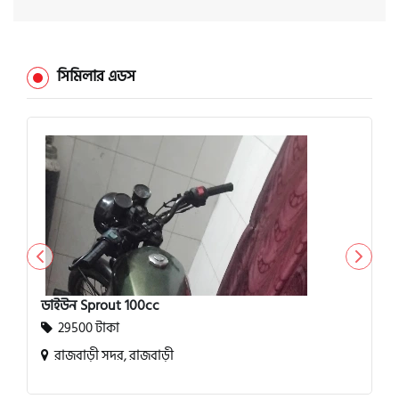
সিমিলার এডস
ডাইউন Sprout 100cc
29500 টাকা
রাজবাড়ী সদর, রাজবাড়ী