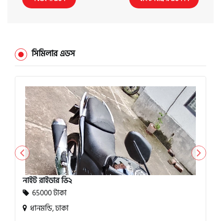
সিমিলার এডস
নাইট রাইডার ভি২
65000 টাকা
ধানমন্ডি, ঢাকা