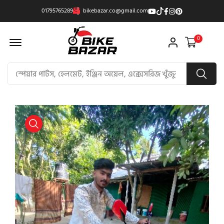
01795765289
bikebazar.co@gmail.com
Offcanvas Menu Open
0
product view