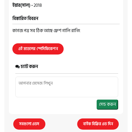
ইয়ার(সাল) -
2018
বিস্তারিত বিবরন
কাগজ পত্র সব ঠিক আছে ফ্রেশ গালি রানিং
এই মডেলের স্পেসিফিকেশন
চ্যাট করুন
সেন্ড করুন
সবগুলো এডস
বাইক বিক্রির এড দিন