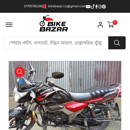
01795765289
bikebazar.co@gmail.com
Offcanvas Menu Open
0
product view