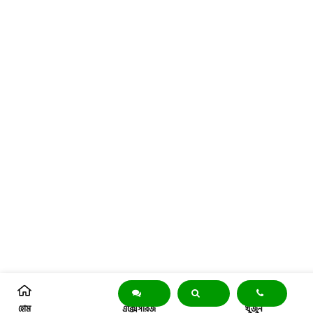
হোম
এক্সেসরিজ
খুঁজুন