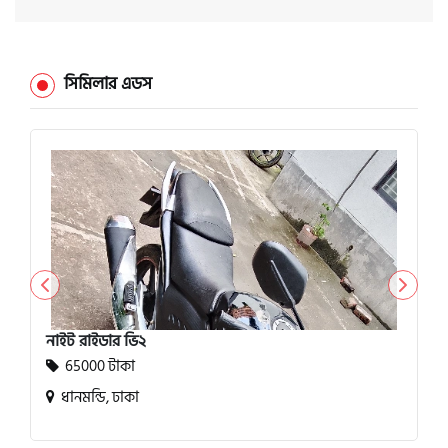
সিমিলার এডস
নাইট রাইডার ভি২
65000 টাকা
ধানমন্ডি, ঢাকা