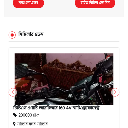
সবগুলো এডস
বাইক বিক্রির এড দিন
সিমিলার এডস
টিভিএস এপাচি আরটিআর 160 4V স্মার্টএক্সকানেক্ট
200000 টাকা
নাটোর সদর, নাটোর