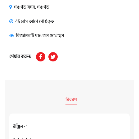
পঞ্চগড় সদর, পঞ্চগড়
45 মাস আগে পোস্টকৃত
বিজ্ঞাপনটি 916 জন দেখেছেন
শেয়ার করুন:
বিবরণ
ইঞ্জিন -
1