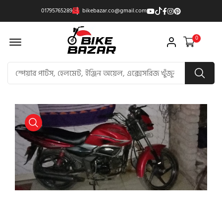
01795765289
bikebazar.co@gmail.com
Offcanvas Menu Open
0
product view