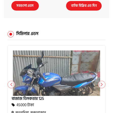
সবগুলো এডস
বাইক বিক্রির এড দিন
সিমিলার এডস
বাজাজ ডিসকভার 125
45000 টাকা
কুতুবদিয়া, কক্সবাজার