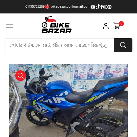
01795765289
bikebazar.co@gmail.com
Offcanvas Menu Open
0
product view