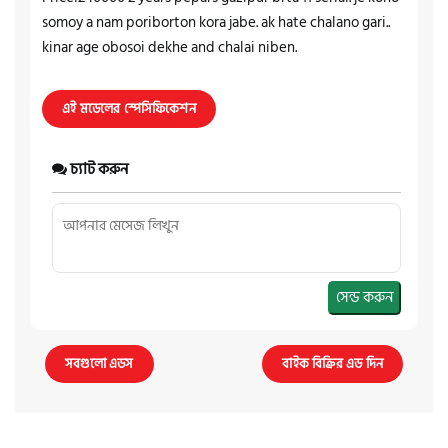
somoy a nam poriborton kora jabe. ak hate chalano gari..
kinar age obosoi dekhe and chalai niben.
এই মডেলের স্পেসিফিকেশন
চ্যাট করুন
সেন্ড করুন
সবগুলো এডস
বাইক বিক্রির এড দিন