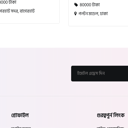
000 টাকা
80000 টাকা
েরহাট সদর, বাগেরহাট
পল্টন মডেল, ঢাকা
প্রোফাইল
গুরত্বপূর্ন লিংক