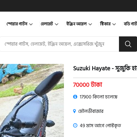
স্পেয়ার পার্টস
হেলমেট
ইঞ্জিন অয়েল
স্টিকার
বডি পার
Suzuki Hayate - সুজুকি হা
product view
70000 টাকা
17900 কিলো চলেছে
মৌলভীবাজার
49 মাস আগে পোস্টকৃত