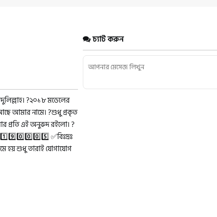
চ্যাট করুন
মদুলিল্লাহ। ?২০১৮ মডেলের
ছে আমার নামে। ?শুধু প্রকৃত
র প্রতি এই অনুরুদ রইলো। ?
⃣1️⃣9️⃣0️⃣0️⃣0️⃣5️⃣ ✅বিঃদ্রঃ
ে হয় শুধু তারাই যোগাযোগ