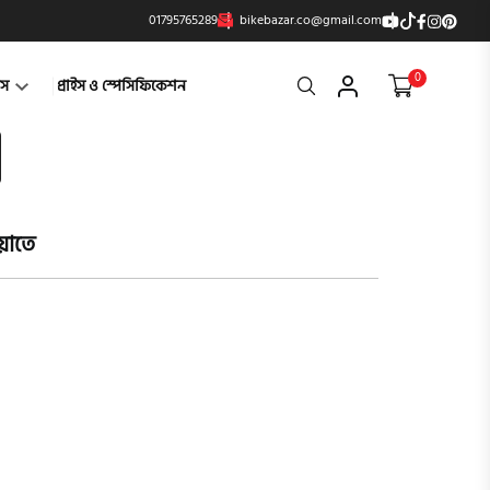
01795765289
bikebazar.co@gmail.com
0
Search
্টস
প্রাইস ও স্পেসিফিকেশন
য়াতে
product vi