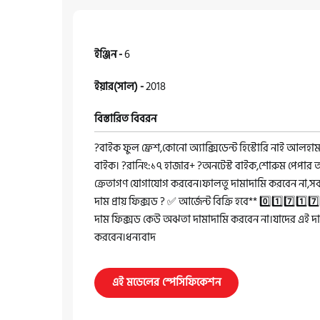
ইঞ্জিন -
6
ইয়ার(সাল) -
2018
বিস্তারিত বিবরন
?বাইক ফুল ফ্রেশ,কোনো অ্যাক্সিডেন্ট হিস্টোরি নাই আলহা
বাইক। ?রানিং:১৭ হাজার+ ?অনটেস্ট বাইক,শোরুম পেপার আ
ক্রেতাগণ যোগাযোগ করবেন।ফালতু দামাদামি করবেন না,সবা
দাম প্রায় ফিক্সড ? ✅ আর্জেন্ট বিক্রি হবে** 0️⃣1️⃣7️⃣1️⃣7️
দাম ফিক্সড কেউ অঝতা দামাদামি করবেন না।যাদের এই দাম
করবেন।ধন্যবাদ
এই মডেলের স্পেসিফিকেশন