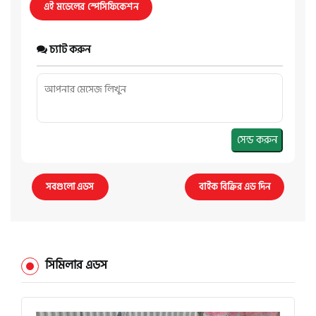
এই মডেলের স্পেসিফিকেশন
চ্যাট করুন
সেন্ড করুন
সবগুলো এডস
বাইক বিক্রির এড দিন
সিমিলার এডস