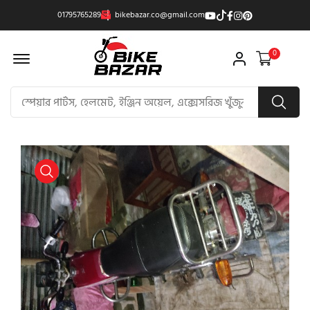
01795765289
bikebazar.co@gmail.com
Offcanvas Menu Open
0
product view