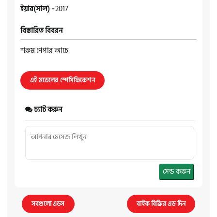
ইয়ার(সাল) -
2017
বিস্তারিত বিবরন
শরুম পেপার আচে
এই মডেলের স্পেসিফিকেশন
চ্যাট করুন
সেন্ড করুন
সবগুলো এডস
বাইক বিক্রির এড দিন