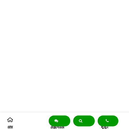
হোম
এক্সেসরিজ
খুঁজুন