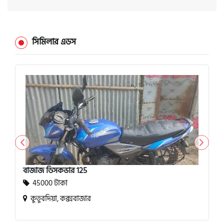
সিমিলার এডস
বাজাজ ডিসকভার 125
45000 টাকা
কুতুবদিয়া, কক্সবাজার