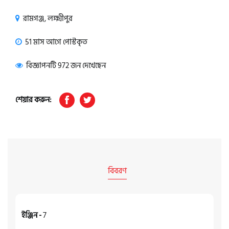
রামগঞ্জ, লক্ষ্মীপুর
51 মাস আগে পোস্টকৃত
বিজ্ঞাপনটি 972 জন দেখেছেন
শেয়ার করুন:
বিবরণ
ইঞ্জিন -
7