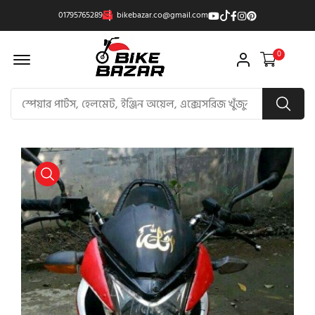
01795765289
bikebazar.co@gmail.com
Offcanvas Menu Open
0
product view