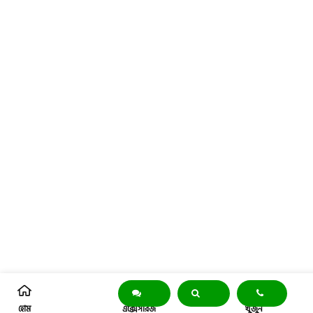
হোম
এক্সেসরিজ
খুঁজুন