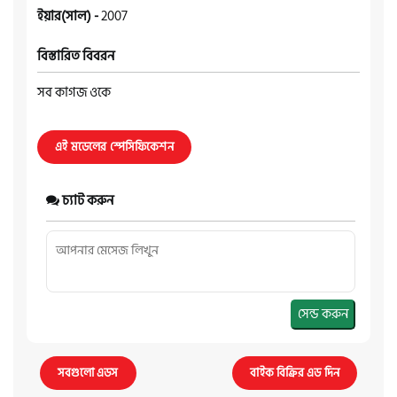
ইয়ার(সাল) -
2007
বিস্তারিত বিবরন
সব কাগজ ওকে
এই মডেলের স্পেসিফিকেশন
চ্যাট করুন
সেন্ড করুন
সবগুলো এডস
বাইক বিক্রির এড দিন