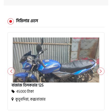
সিমিলার এডস
বাজাজ ডিসকভার 125
45000 টাকা
কুতুবদিয়া, কক্সবাজার