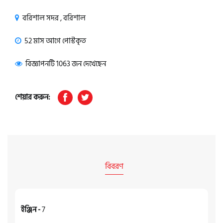
বরিশাল সদর , বরিশাল
52 মাস আগে পোস্টকৃত
বিজ্ঞাপনটি 1063 জন দেখেছেন
শেয়ার করুন:
বিবরণ
ইঞ্জিন -
7