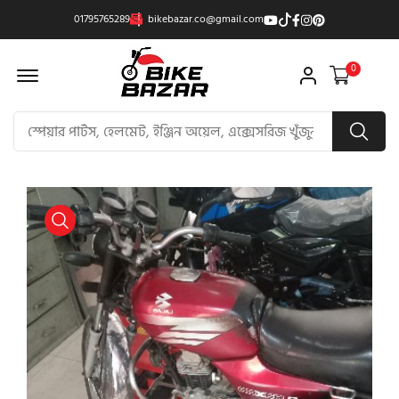
01795765289
bikebazar.co@gmail.com
Offcanvas Menu Open
0
product view