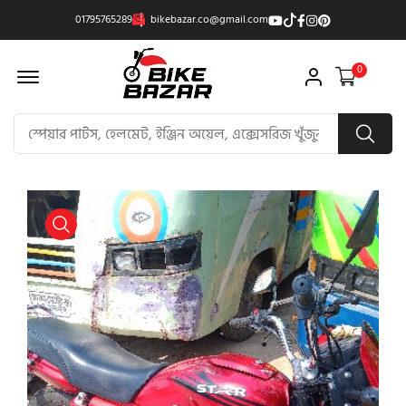
01795765289
bikebazar.co@gmail.com
Offcanvas Menu Open
0
product view