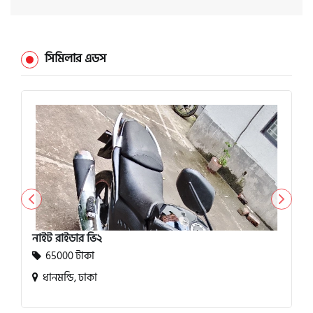
সিমিলার এডস
নাইট রাইডার ভি২
65000 টাকা
ধানমন্ডি, ঢাকা