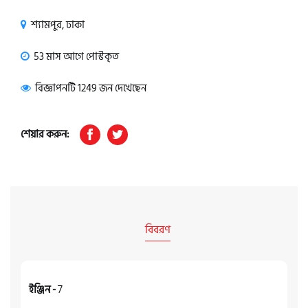
শ্যামপুর, ঢাকা
53 মাস আগে পোস্টকৃত
বিজ্ঞাপনটি 1249 জন দেখেছেন
শেয়ার করুন:
বিবরণ
ইঞ্জিন -
7