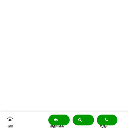
হোম
এক্সেসরিজ
খুঁজুন