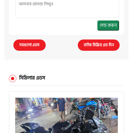
সেন্ড করুন
সবগুলো এডস
বাইক বিক্রির এড দিন
সিমিলার এডস