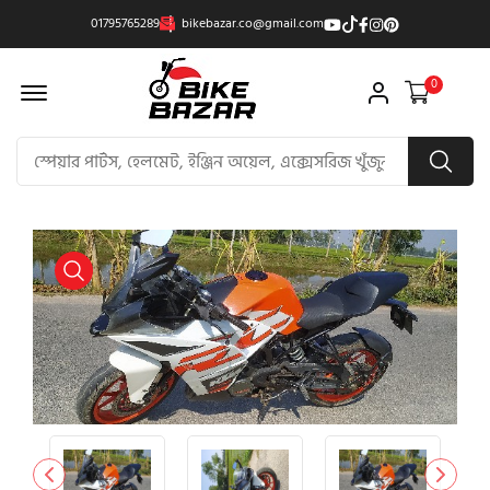
01795765289
bikebazar.co@gmail.com
Offcanvas Menu Open
0
product view