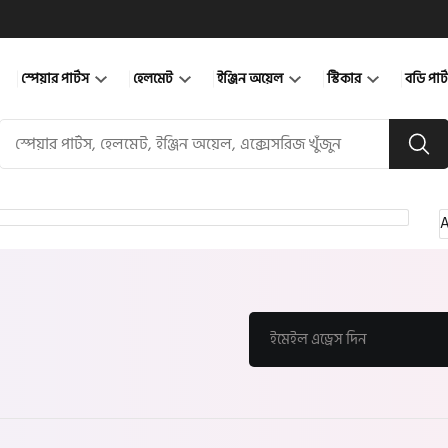
স্পেয়ার পার্টস
হেলমেট
ইঞ্জিন অয়েল
স্টিকার
বডি পার
A