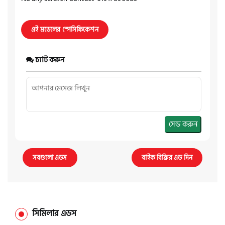
এই মডেলের স্পেসিফিকেশন
চ্যাট করুন
সেন্ড করুন
সবগুলো এডস
বাইক বিক্রির এড দিন
সিমিলার এডস