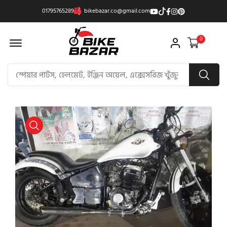
01795765289
bikebazar.co@gmail.com
Offcanvas Menu Open
0
product view