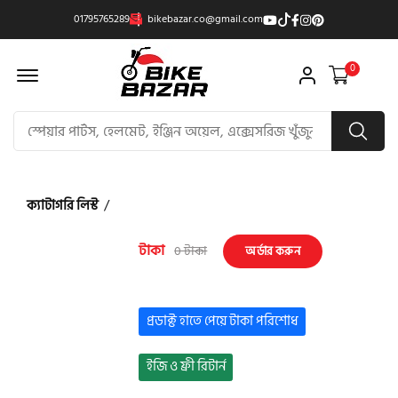
01795765289
bikebazar.co@gmail.com
Offcanvas Menu Open
0
ক্যাটাগরি লিস্ট
/
টাকা
0 টাকা
অর্ডার করুন
প্রডাক্ট হাতে পেয়ে টাকা পরিশোধ
ইজি ও ফ্রী রিটার্ন