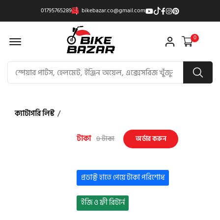
01795765289
bikebazar.co@gmail.com
Offcanvas Menu Open
0
ক্যাটাগরি লিস্ট
/
টাকা
0 টাকা
অর্ডার করুন
প্রডাক্ট হাতে পেয়ে টাকা পরিশোধ
ইজি ও ফ্রী রিটার্ন