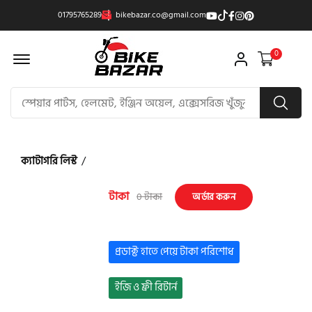
01795765289
bikebazar.co@gmail.com
Offcanvas Menu Open
0
ক্যাটাগরি লিস্ট
/
টাকা
0 টাকা
অর্ডার করুন
প্রডাক্ট হাতে পেয়ে টাকা পরিশোধ
ইজি ও ফ্রী রিটার্ন