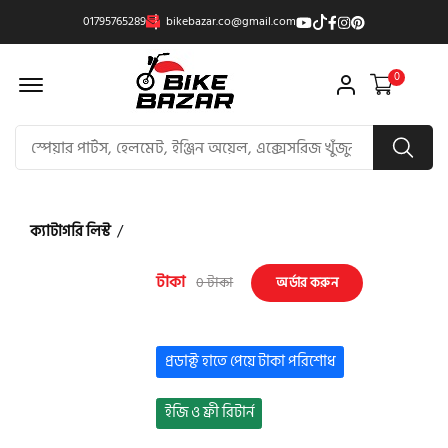
01795765289
bikebazar.co@gmail.com
Offcanvas Menu Open
0
ক্যাটাগরি লিস্ট
/
টাকা
0 টাকা
অর্ডার করুন
প্রডাক্ট হাতে পেয়ে টাকা পরিশোধ
ইজি ও ফ্রী রিটার্ন