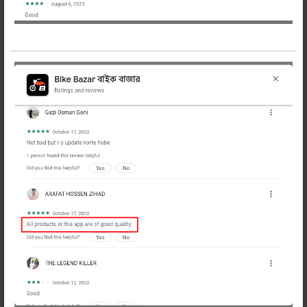
সকল
-
+
অর্ডার
প্রডাক্ট
করুন
শেয়ার করুন:
বিবরণ
Description
সউমি ফুল ফিঙ্গার হ্যান্ড গ্লভ
Soumy ফুল ফিঙ্গার হ্যান্ড গ্লাভস
আর্টিফিশিয়াল লেদার ও আরামদায়ক ফেব্রিকে
তৈরি। আঙ্গুলের গাঁট সুরক্ষায় রয়েছে শক্ত
নাকল। যা উন্নত মানের মাইক্রো ফাইবারে তৈরি।
মোলায়েম ও নমনিয়। সকল ঋতুতে ব্যবহার