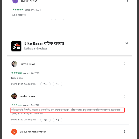
সউমি ফুল ফিঙ্গার হ্যান্ড গ্লভ
850 টাকা
990 টাকা
অর্ডার করুন
Soumy ফুল ফিঙ্গার হ্যান্ড গ্লাভস আর্টিফিশিয়াল লেদার
ও আরামদায়ক ফেব্রিকে তৈরি। আঙ্গুলের গাঁট সুরক্ষায়
রয়েছে শক্ত নাকল। যা উন্নত মানের মাইক্রো ফাইবারে
তৈরি।মোলায়েম ও নমনিয়। সকল ঋতুতে ব্যবহার
উপযোগী। এখনি অর্ডার করুন!
প্রডাক্ট হাতে পেয়ে টাকা পরিশোধ
ইজি ও ফ্রী রিটার্ন