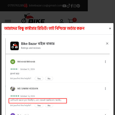
01795765289
bikebazar.co@gmail.com
Offcanvas Menu Open
0
আমাদের কিছু কাস্টমার রিভিউ। তাই নিশ্চিন্তে অর্ডার করুন
×
ক্যাটাগরি লিস্ট
/
হ্যান্ড গ্লভস
product view
product view