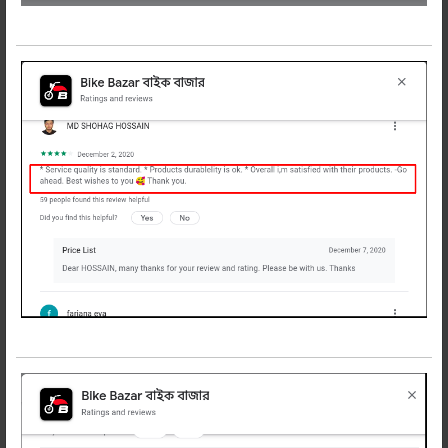
পাওয়ারফুল এই মিনি ফগ লাইটটি HJG ব্র্যান্ডের
এটি সাদা ও হলুদ আলো দেয়। রিলে ব্যাবহার
করলে ভালো। তবে রিলে ছাড়াও চালানো যায়।
এটি ডিসি কারেন্ট এ চলে। এখনি অর্ডার করুন।
রিলেটেড প্রডাক্টস