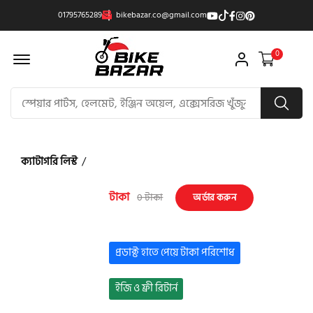
01795765289
bikebazar.co@gmail.com
Offcanvas Menu Open
0
ক্যাটাগরি লিস্ট
/
টাকা
0 টাকা
অর্ডার করুন
প্রডাক্ট হাতে পেয়ে টাকা পরিশোধ
ইজি ও ফ্রী রিটার্ন