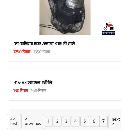
প্রো-বাইকার হাফ এলবো এবং নী গার্ড
1250 টাকা
1350 টাকা
R15-V3 হ্যান্ডেল গুটলি
130 টাকা
150 টাকা
<<
<
next
1
2
3
4
5
6
7
first
previous
>