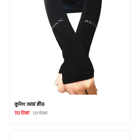
কুলিং আর্ম স্লীভ
110 টাকা
121 টাকা