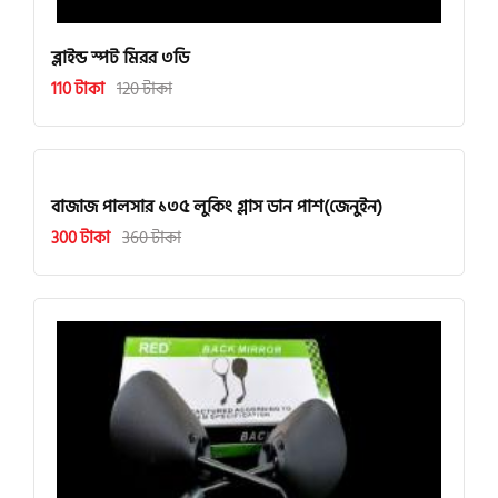
ব্লাইন্ড স্পট মিরর ৩ডি
110 টাকা
120 টাকা
বাজাজ পালসার ১৩৫ লুকিং গ্লাস ডান পাশ(জেনুইন)
300 টাকা
360 টাকা