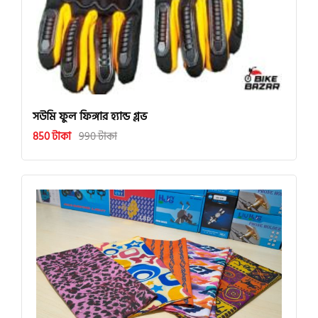
সউমি ফুল ফিঙ্গার হ্যান্ড গ্লভ
850 টাকা
990 টাকা