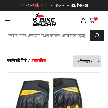
01795765289
bikebazar.co@gmail.com
Offcanvas Menu Open
0
ক্যাটাগরি লিস্ট
/
এক্সেসরিজ