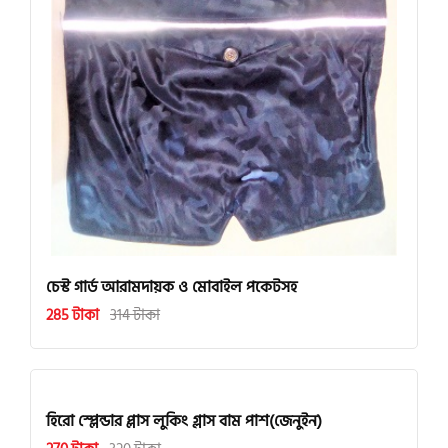
চেস্ট গার্ড আরামদায়ক ও মোবাইল পকেটসহ
285 টাকা
314 টাকা
হিরো স্প্লেন্ডার প্লাস লুকিং গ্লাস বাম পাশ(জেনুইন)