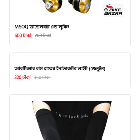
MSOQ হ্যান্ডেলবার এন্ড লুকিং
600 টাকা
700 টাকা
আরটিআর বাম হাতের ইনডিকেটর লাইট (জেনুইন)
320 টাকা
350 টাকা