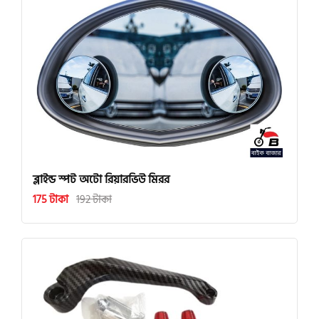
ব্লাইন্ড স্পট অটো রিয়ারভিউ মিরর
175 টাকা
192 টাকা