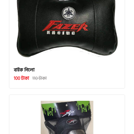
বাইক পিলো
100 টাকা
110 টাকা