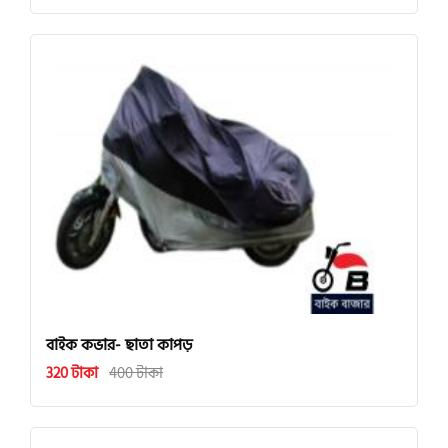
বাইক কভার- ছাতা কাপড়
320 টাকা
400 টাকা