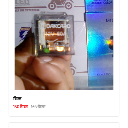
রিলে
150 টাকা
165 টাকা