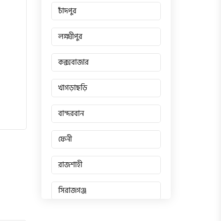
চাঁদপুর
লক্ষ্মীপুর
কক্সবাজার
খাগড়াছড়ি
বান্দরবান
ফেনী
রাজশাহী
সিরাজগঞ্জ
জয়পুরহাট