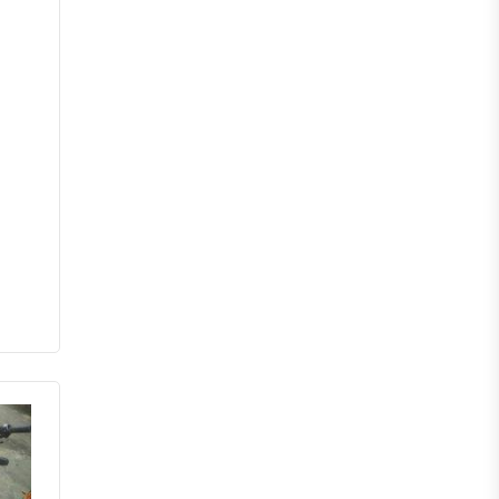
মেহেরপুর
নড়াইল
চুয়াডাঙ্গা
কুষ্টিয়া
মাগুরা
বাগেরহাট
ঝিনাইদহ
বরিশাল
ঝালকাঠি