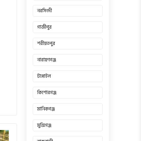
নরসিংদী
গাজীপুর
শরীয়তপুর
নারায়ণগঞ্জ
টাঙ্গাইল
কিশোরগঞ্জ
মানিকগঞ্জ
মুন্সিগঞ্জ