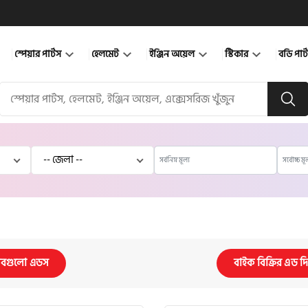
স্পেয়ার পার্টস
হেলমেট
ইঞ্জিন অয়েল
স্টিকার
বডি পার
বগুলো এডস
বাইক বিক্রির এড দ