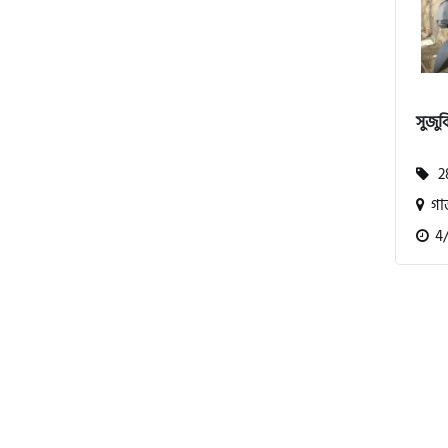
বিএমডাব্লিউ (BMW)
সুজুক
রয়েল এনফিল্ড (Royal Enfield)
28
গাজ
এফকেএম (FKM)
4/2
হারলি ডেভিডসন
রিগাল র‍্যাপটার (Regal Raptor)