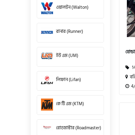
ওয়ালটন (Walton)
রানার (Runner)
হোন্ড
ইউ এম (UM)
14
বর
লিফান (Lifan)
4/2
কে টি এম (KTM)
রোডমাস্টার (Roadmaster)