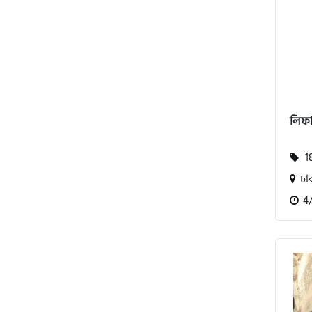
এস ওয়াই এম (SYM)
এপ্রিলিয়া (Aprilia)
ভেসপা (Vespa)
লিফ
গ্রীন টাইগার (Green Tiger)
18
ঢা
বীটল বোল্ট (Beetle Bolt)
4/2
বেনেলি (Benelli)
বেনেট (Bennett)