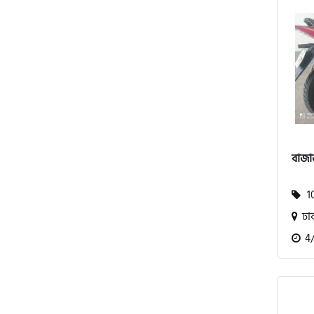
পেগাসাস (Pagasus)
এইচ পাওয়ার (H. Power)
বাজা
আকিজ (Akij)
10
জারা (Zaara)
ঢা
4/2
কাওয়াসাকি (Kawasaki)