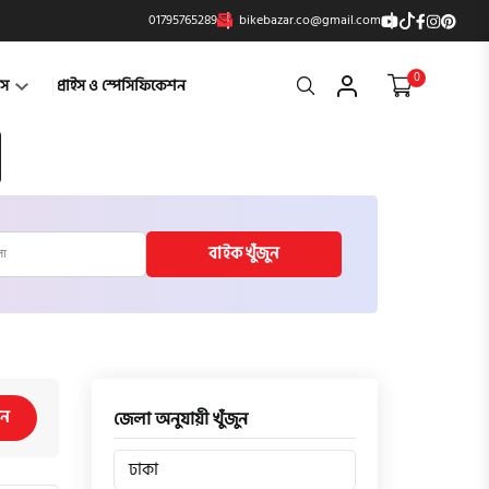
01795765289
bikebazar.co@gmail.com
0
Search
্টস
প্রাইস ও স্পেসিফিকেশন
বাইক খুঁজুন
িন
জেলা অনুযায়ী খুঁজুন
ঢাকা