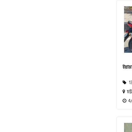
অ্যাটলাস জংশেন
পিএইচপি (PHP)
জিপিএক্স (GPX)
ইয়াম
টারো
13
স্পীডার (Speeder)
চট্ট
4/2
এমা (Emma)
SINSKI