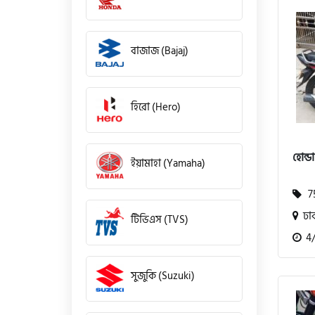
বাজাজ (Bajaj)
হিরো (Hero)
হোন্ডা
ইয়ামাহা (Yamaha)
75
ঢা
টিভিএস (TVS)
4/
সুজুকি (Suzuki)