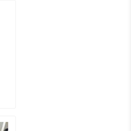
পঞ্চগড়
দিনাজপুর
লালমনিরহাট
নীলফামারী
গাইবান্ধা
ঠাকুরগাঁও
কুড়িগ্রাম
ময়মনসিংহ