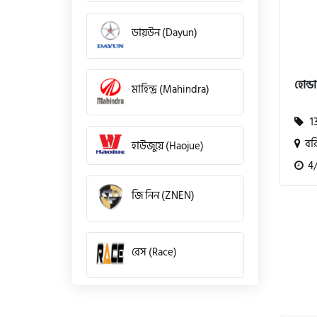
ডায়উন (Dayun)
হোন্ড
মাহিন্দ্র (Mahindra)
13
বর
হাউজুয়ে (Haojue)
4/2
জি নিন (ZNEN)
রেস (Race)
কিওয়ে (KeeWay)