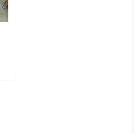
পটুয়াখালী
পিরোজপুর
ভোলা
বরগুনা
সিলেট
মৌলভীবাজার
হবিগঞ্জ
সুনামগঞ্জ
রংপুর