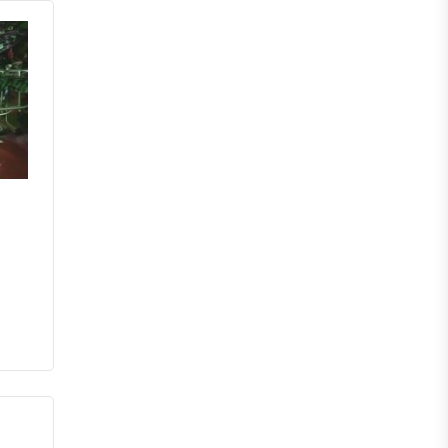
পঞ্চগড়
দিনাজপুর
লালমনিরহাট
নীলফামারী
গাইবান্ধা
ঠাকুরগাঁও
কুড়িগ্রাম
ময়মনসিংহ