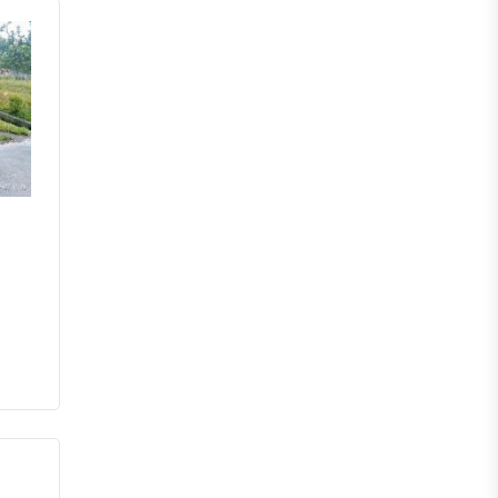
চাঁপাইনবাবগঞ্জ
পাবনা
বগুড়া
নাটোর
নওগাঁ
খুলনা
যশোর
সাতক্ষীরা