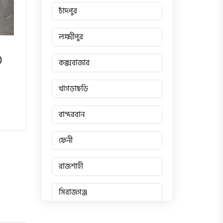
চাঁদপুর
লক্ষ্মীপুর
)
কক্সবাজার
খাগড়াছড়ি
বান্দরবান
ফেনী
রাজশাহী
সিরাজগঞ্জ
জয়পুরহাট