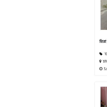
এস ওয়াই এম (SYM)
এপ্রিলিয়া (Aprilia)
ভেসপা (Vespa)
হিরো 
গ্রীন টাইগার (Green Tiger)
10
ঢা
বীটল বোল্ট (Beetle Bolt)
5/1
বেনেলি (Benelli)
বেনেট (Bennett)