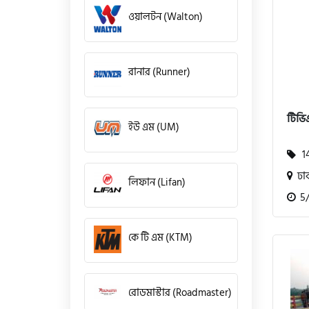
ওয়ালটন (Walton)
রানার (Runner)
টিভি
ইউ এম (UM)
14
ঢা
লিফান (Lifan)
5/1
কে টি এম (KTM)
রোডমাস্টার (Roadmaster)