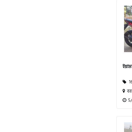
পেগাসাস (Pagasus)
এইচ পাওয়ার (H. Power)
ইয়াম
আকিজ (Akij)
16
জারা (Zaara)
বরগ
5/1
কাওয়াসাকি (Kawasaki)