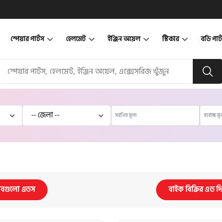
স্পেয়ার পার্টস
হেলমেট
ইঞ্জিন অয়েল
স্টিকার
বডি পার
বগুলো এডস
বাইক বিক্রির এড দ