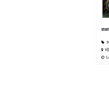
বিএমডাব্লিউ (BMW)
বাজা
রয়েল এনফিল্ড (Royal Enfield)
90
চট্ট
এফকেএম (FKM)
5/1
হারলি ডেভিডসন
রিগাল র‍্যাপটার (Regal Raptor)