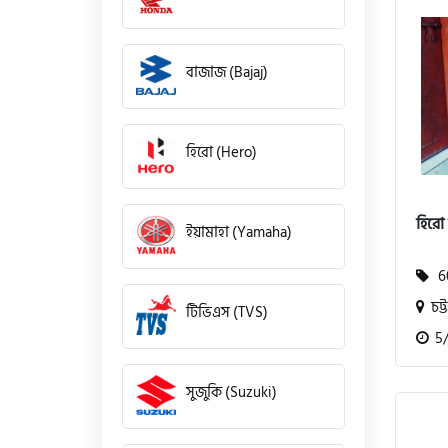
বাজাজ (Bajaj)
হিরো (Hero)
হিরো 
ইয়ামাহা (Yamaha)
60
চট্ট
টিভিএস (TVS)
5/1
সুজুকি (Suzuki)