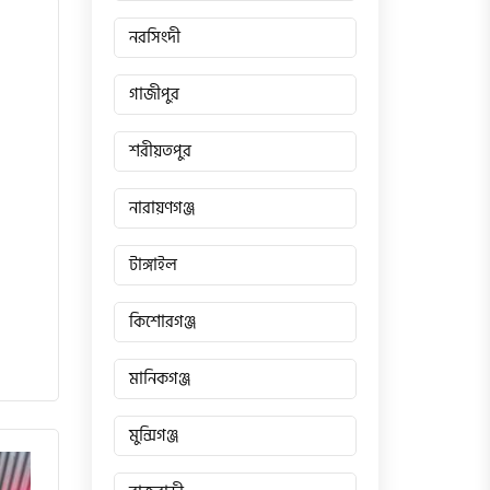
নরসিংদী
গাজীপুর
শরীয়তপুর
নারায়ণগঞ্জ
টাঙ্গাইল
কিশোরগঞ্জ
মানিকগঞ্জ
মুন্সিগঞ্জ