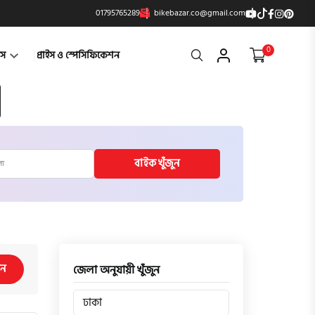
01795765289
bikebazar.co@gmail.com
0
Search
্টস
প্রাইস ও স্পেসিফিকেশন
বাইক খুঁজুন
িন
জেলা অনুযায়ী খুঁজুন
ঢাকা