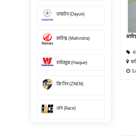
ডায়উন (Dayun)
মাহিন
মাহিন্দ্র (Mahindra)
65
ফর
হাউজুয়ে (Haojue)
5/1
জি নিন (ZNEN)
রেস (Race)
কিওয়ে (KeeWay)