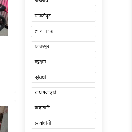
রাজবাড়ী
মাদারীপুর
গোপালগঞ্জ
ফরিদপুর
চট্টগ্রাম
কুমিল্লা
ব্রাহ্মণবাড়িয়া
রাঙ্গামাটি
নোয়াখালী