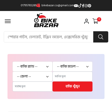
01795765289
bikebazar.co@gmail.com
Offcanvas Menu Open
0
বাইক খুঁজুন