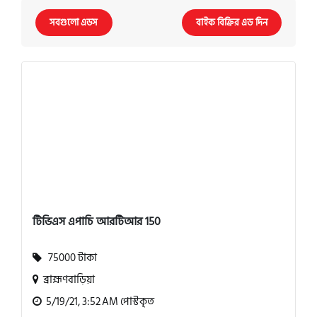
সবগুলো এডস
বাইক বিক্রির এড দিন
টিভিএস এপাচি আরটিআর 150
75000 টাকা
ব্রাহ্মণবাড়িয়া
5/19/21, 3:52 AM পোস্টকৃত