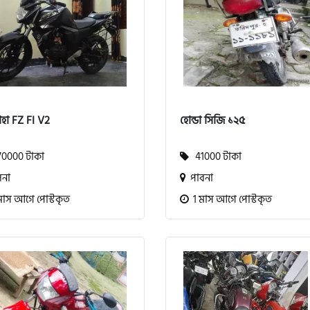
হা FZ FI V2
হোন্ডা সিজি ১২৫
0000 টাকা
41000 টাকা
না
পাবনা
মাস আগে পোস্টকৃত
1 মাস আগে পোস্টকৃত