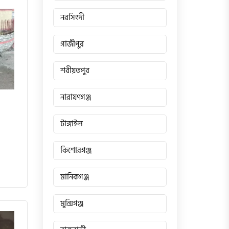
নরসিংদী
গাজীপুর
শরীয়তপুর
নারায়ণগঞ্জ
টাঙ্গাইল
কিশোরগঞ্জ
মানিকগঞ্জ
মুন্সিগঞ্জ