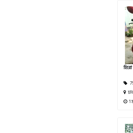
অ্যাটলাস জংশেন
পিএইচপি (PHP)
জিপিএক্স (GPX)
হিরো 
টারো
75
স্পীডার (Speeder)
ঢা
1 
এমা (Emma)
SINSKI