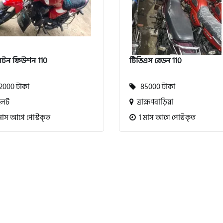
লটন ফিউশন 110
টিভিএস রেডন 110
000 টাকা
85000 টাকা
লেট
ব্রাহ্মণবাড়িয়া
মাস আগে পোস্টকৃত
1 মাস আগে পোস্টকৃত