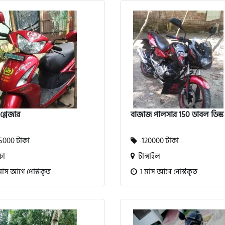
প্লেজার
বাজাজ পালসার 150 ডাবল ডিস্ক
000 টাকা
120000 টাকা
কা
টাঙ্গাইল
মাস আগে পোস্টকৃত
1 মাস আগে পোস্টকৃত