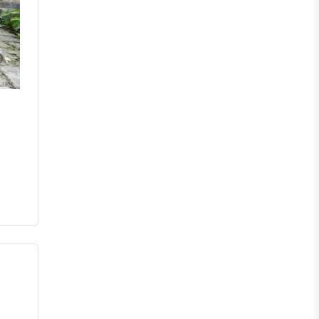
মেহেরপুর
নড়াইল
চুয়াডাঙ্গা
কুষ্টিয়া
মাগুরা
বাগেরহাট
ঝিনাইদহ
বরিশাল
ঝালকাঠি