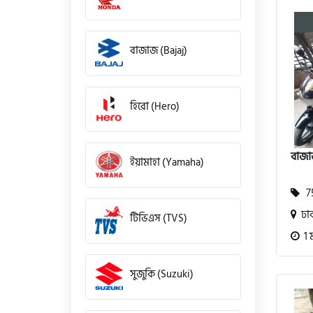
বাজাজ (Bajaj)
হিরো (Hero)
বাজা
ইয়ামাহা (Yamaha)
75
ঢা
টিভিএস (TVS)
1 
সুজুকি (Suzuki)