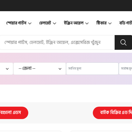
স্পেয়ার পার্টস
হেলমেট
ইঞ্জিন অয়েল
স্টিকার
বডি পার
বগুলো এডস
বাইক বিক্রির এড দ