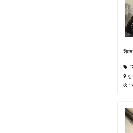
এস ওয়াই এম (SYM)
এপ্রিলিয়া (Aprilia)
ভেসপা (Vespa)
ইয়ামা
গ্রীন টাইগার (Green Tiger)
17
খুল
বীটল বোল্ট (Beetle Bolt)
1 
বেনেলি (Benelli)
বেনেট (Bennett)