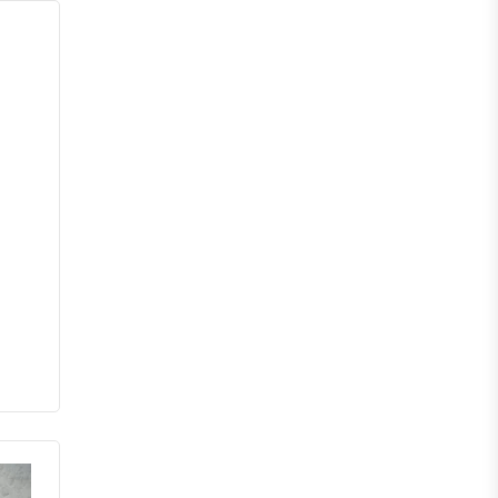
পঞ্চগড়
দিনাজপুর
লালমনিরহাট
নীলফামারী
গাইবান্ধা
ঠাকুরগাঁও
কুড়িগ্রাম
ময়মনসিংহ