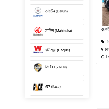
ডায়উন (Dayun)
বুলেট
মাহিন্দ্র (Mahindra)
40
ঢা
হাউজুয়ে (Haojue)
1 
জি নিন (ZNEN)
রেস (Race)
কিওয়ে (KeeWay)