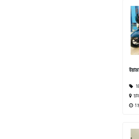
পেগাসাস (Pagasus)
এইচ পাওয়ার (H. Power)
ইয়ামা
আকিজ (Akij)
18
জারা (Zaara)
ঢা
1 
কাওয়াসাকি (Kawasaki)