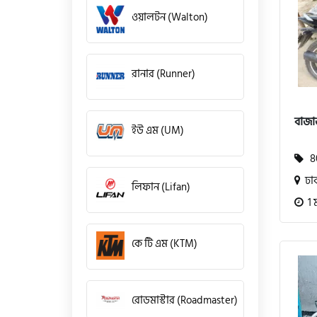
ওয়ালটন (Walton)
রানার (Runner)
বাজা
ইউ এম (UM)
80
ঢা
লিফান (Lifan)
1 
কে টি এম (KTM)
রোডমাস্টার (Roadmaster)