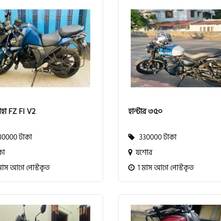
হা FZ FI V2
হান্টার ৩৫০
0000 টাকা
330000 টাকা
কা
যশোর
মাস আগে পোস্টকৃত
1 মাস আগে পোস্টকৃত