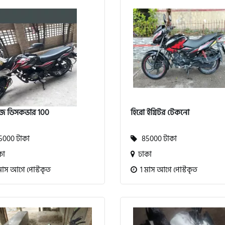
জ ডিসকভার 100
হিরো ইগ্নিটর টেকনো
000 টাকা
85000 টাকা
কা
ঢাকা
মাস আগে পোস্টকৃত
1 মাস আগে পোস্টকৃত