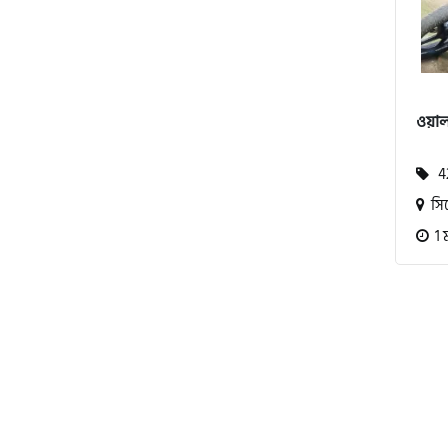
বিএমডাব্লিউ (BMW)
ওয়া
রয়েল এনফিল্ড (Royal Enfield)
42
সি
এফকেএম (FKM)
1 
হারলি ডেভিডসন
রিগাল র‍্যাপটার (Regal Raptor)