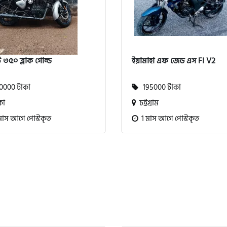
 ৩৫০ ব্লাক গোল্ড
ইয়ামাহা এফ জেড এস FI V2
000 টাকা
195000 টাকা
কা
চট্টগ্রাম
মাস আগে পোস্টকৃত
1 মাস আগে পোস্টকৃত