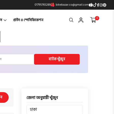
01795765289
bikebazar.co@gmail.com
0
Search
্টস
প্রাইস ও স্পেসিফিকেশন
বাইক খুঁজুন
িন
জেলা অনুযায়ী খুঁজুন
ঢাকা