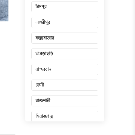
চাঁদপুর
লক্ষ্মীপুর
কক্সবাজার
খাগড়াছড়ি
বান্দরবান
ফেনী
রাজশাহী
সিরাজগঞ্জ
জয়পুরহাট