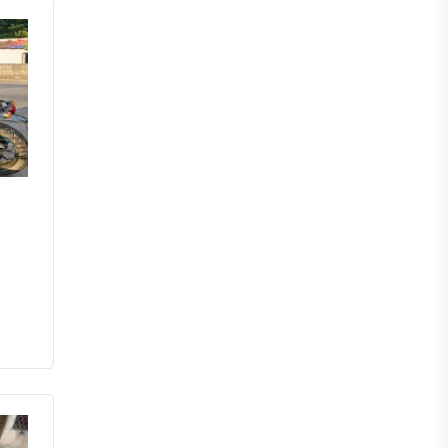
চাঁপাইনবাবগঞ্জ
পাবনা
বগুড়া
নাটোর
নওগাঁ
খুলনা
যশোর
সাতক্ষীরা