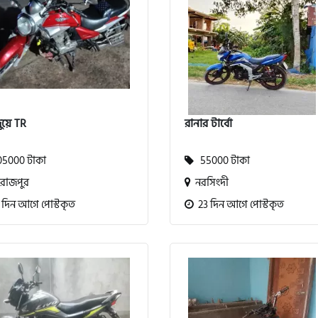
য়ে TR
রানার টার্বো
5000 টাকা
55000 টাকা
রোজপুর
নরসিংদী
 দিন আগে পোস্টকৃত
23 দিন আগে পোস্টকৃত