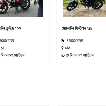
টন ক্রুইজ ১০০
ওয়ালটন ফিউশন 125
000 টাকা
32000 টাকা
ড়া
ঢাকা
 দিন আগে পোস্টকৃত
19 দিন আগে পোস্টকৃত