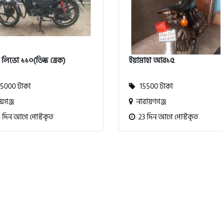
া লিভো ১১০(ডিস্ক ব্রেক)
ইয়ামাহা আর১৫
5000 টাকা
15500 টাকা
সিগঞ্জ
নারায়ণগঞ্জ
 দিন আগে পোস্টকৃত
23 দিন আগে পোস্টকৃত