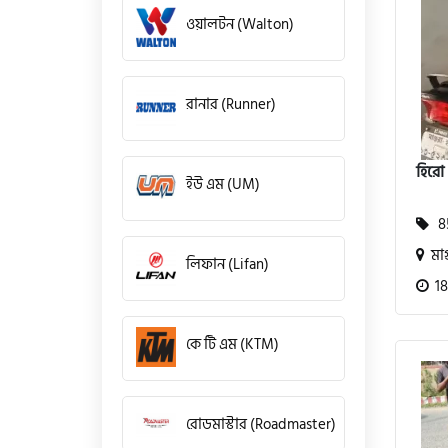
ওয়ালটন (Walton)
রানার (Runner)
হিরো
ইউ এম (UM)
85
মাগ
লিফান (Lifan)
18
কে টি এম (KTM)
রোডমাস্টার (Roadmaster)