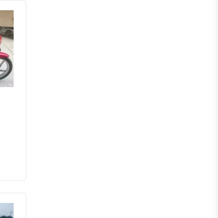
পঞ্চগড়
দিনাজপুর
লালমনিরহাট
নীলফামারী
গাইবান্ধা
ঠাকুরগাঁও
কুড়িগ্রাম
ময়মনসিংহ