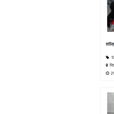
এস ওয়াই এম (SYM)
এপ্রিলিয়া (Aprilia)
ভেসপা (Vespa)
হাউজু
গ্রীন টাইগার (Green Tiger)
10
পি
বীটল বোল্ট (Beetle Bolt)
21
বেনেলি (Benelli)
বেনেট (Bennett)