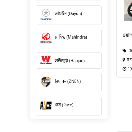
ডায়উন (Dayun)
ওয়াল
মাহিন্দ্র (Mahindra)
36
বগু
হাউজুয়ে (Haojue)
19
জি নিন (ZNEN)
রেস (Race)
কিওয়ে (KeeWay)