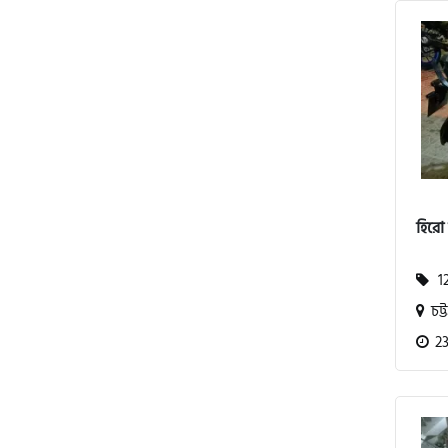
অ্যাটলাস জংশেন
পিএইচপি (PHP)
জিপিএক্স (GPX)
হিরো
টারো
12
স্পীডার (Speeder)
চট্ট
23
এমা (Emma)
SINSKI