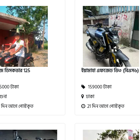
জ ডিসকভার 125
ইয়ামাহা এফজেড ভি৩ (বিএস৬)
000 টাকা
159000 টাকা
ুনা
ঢাকা
 দিন আগে পোস্টকৃত
21 দিন আগে পোস্টকৃত