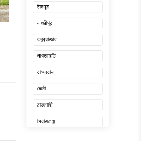
চাঁদপুর
লক্ষ্মীপুর
কক্সবাজার
খাগড়াছড়ি
বান্দরবান
ফেনী
রাজশাহী
সিরাজগঞ্জ
জয়পুরহাট