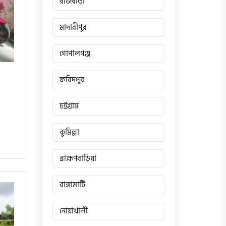
রাজবাড়ী
মাদারীপুর
গোপালগঞ্জ
ফরিদপুর
চট্টগ্রাম
কুমিল্লা
ব্রাহ্মণবাড়িয়া
রাঙ্গামাটি
নোয়াখালী