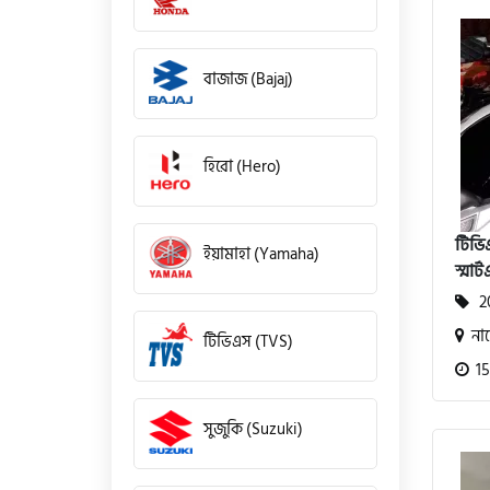
বাজাজ (Bajaj)
হিরো (Hero)
টিভি
ইয়ামাহা (Yamaha)
স্মার্
20
না
টিভিএস (TVS)
15
সুজুকি (Suzuki)