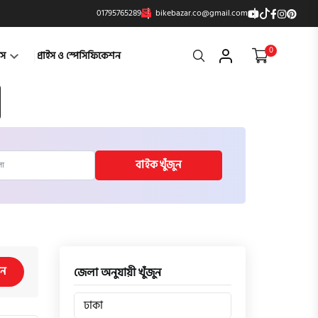
01795765289
bikebazar.co@gmail.com
0
Search
্টস
প্রাইস ও স্পেসিফিকেশন
বাইক খুঁজুন
িন
জেলা অনুযায়ী খুঁজুন
ঢাকা