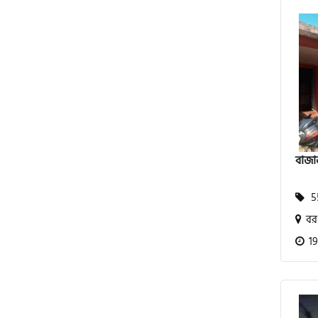
পেগাসাস (Pagasus)
এইচ পাওয়ার (H. Power)
বাজা
আকিজ (Akij)
55
জারা (Zaara)
বরগ
19
কাওয়াসাকি (Kawasaki)