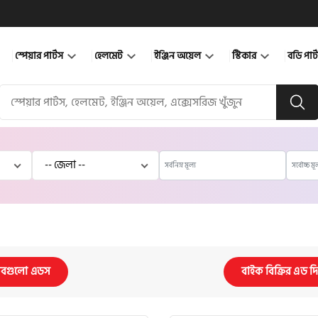
স্পেয়ার পার্টস
হেলমেট
ইঞ্জিন অয়েল
স্টিকার
বডি পার
বগুলো এডস
বাইক বিক্রির এড দ