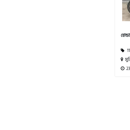
বিএমডাব্লিউ (BMW)
হোন্ড
রয়েল এনফিল্ড (Royal Enfield)
11
মুন্
এফকেএম (FKM)
23
হারলি ডেভিডসন
রিগাল র‍্যাপটার (Regal Raptor)