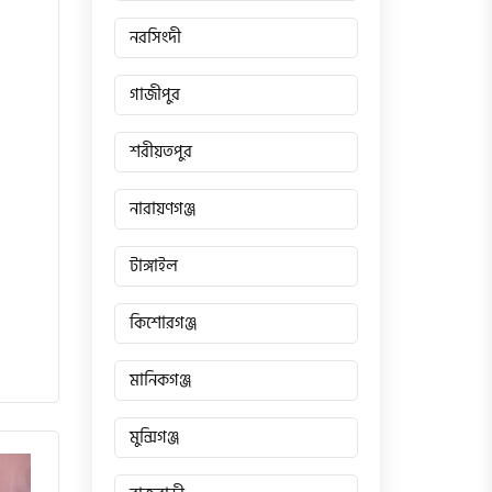
নরসিংদী
গাজীপুর
শরীয়তপুর
নারায়ণগঞ্জ
টাঙ্গাইল
কিশোরগঞ্জ
মানিকগঞ্জ
মুন্সিগঞ্জ