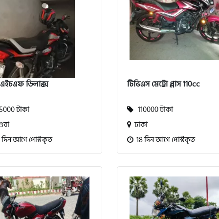
 এইচএফ ডিলাক্স
টিভিএস মেট্রো প্লাস 110cc
000 টাকা
110000 টাকা
ুরা
ঢাকা
 দিন আগে পোস্টকৃত
18 দিন আগে পোস্টকৃত