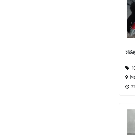
এস ওয়াই এম (SYM)
এপ্রিলিয়া (Aprilia)
ভেসপা (Vespa)
হাউজু
গ্রীন টাইগার (Green Tiger)
10
পি
বীটল বোল্ট (Beetle Bolt)
22
বেনেলি (Benelli)
বেনেট (Bennett)