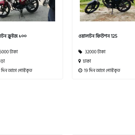
টন ক্রুইজ ১০০
ওয়ালটন ফিউশন 125
000 টাকা
32000 টাকা
ড়া
ঢাকা
 দিন আগে পোস্টকৃত
19 দিন আগে পোস্টকৃত