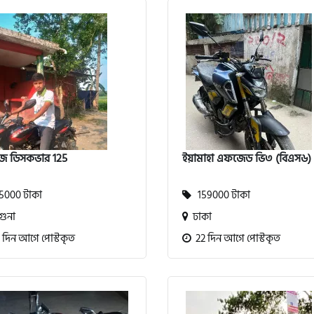
জ ডিসকভার 125
ইয়ামাহা এফজেড ভি৩ (বিএস৬)
000 টাকা
159000 টাকা
ুনা
ঢাকা
 দিন আগে পোস্টকৃত
22 দিন আগে পোস্টকৃত