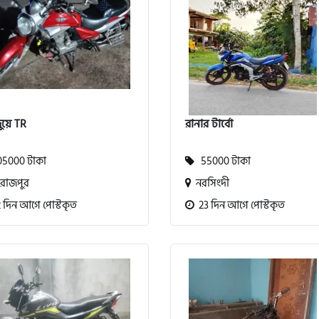
য়ে TR
রানার টার্বো
5000 টাকা
55000 টাকা
রোজপুর
নরসিংদী
 দিন আগে পোস্টকৃত
23 দিন আগে পোস্টকৃত