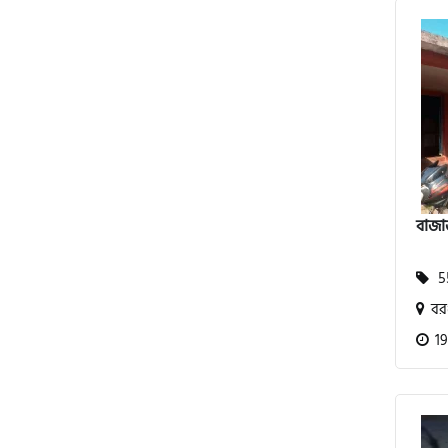
পেগাসাস (Pagasus)
এইচ পাওয়ার (H. Power)
বাজা
আকিজ (Akij)
55
জারা (Zaara)
বরগ
19
কাওয়াসাকি (Kawasaki)