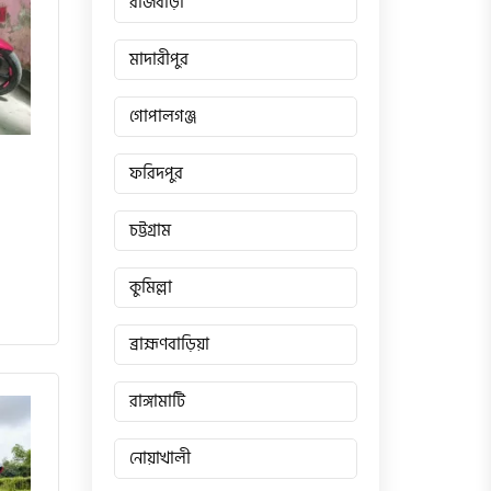
রাজবাড়ী
মাদারীপুর
গোপালগঞ্জ
ফরিদপুর
চট্টগ্রাম
কুমিল্লা
ব্রাহ্মণবাড়িয়া
রাঙ্গামাটি
নোয়াখালী