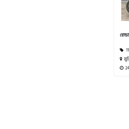
বিএমডাব্লিউ (BMW)
হোন্ড
রয়েল এনফিল্ড (Royal Enfield)
11
মুন্
এফকেএম (FKM)
24
হারলি ডেভিডসন
রিগাল র‍্যাপটার (Regal Raptor)