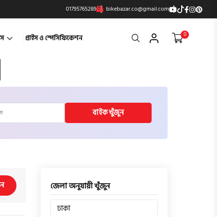
01795765289
bikebazar.co@gmail.com
0
Search
্টস
প্রাইস ও স্পেসিফিকেশন
বাইক খুঁজুন
িন
জেলা অনুযায়ী খুঁজুন
ঢাকা