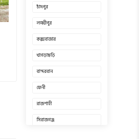
চাঁদপুর
লক্ষ্মীপুর
কক্সবাজার
খাগড়াছড়ি
বান্দরবান
ফেনী
রাজশাহী
সিরাজগঞ্জ
জয়পুরহাট