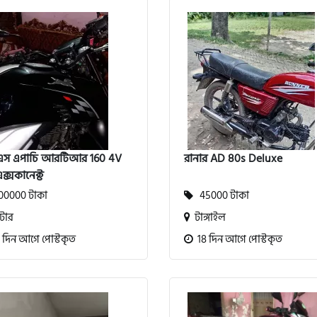
এস এপাচি আরটিআর 160 4V
রানার AD 80s Deluxe
টএক্সকানেক্ট
0000 টাকা
45000 টাকা
টোর
টাঙ্গাইল
 দিন আগে পোস্টকৃত
18 দিন আগে পোস্টকৃত