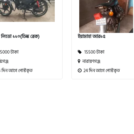
া লিভো ১১০(ডিস্ক ব্রেক)
ইয়ামাহা আর১৫
5000 টাকা
15500 টাকা
সিগঞ্জ
নারায়ণগঞ্জ
 দিন আগে পোস্টকৃত
24 দিন আগে পোস্টকৃত