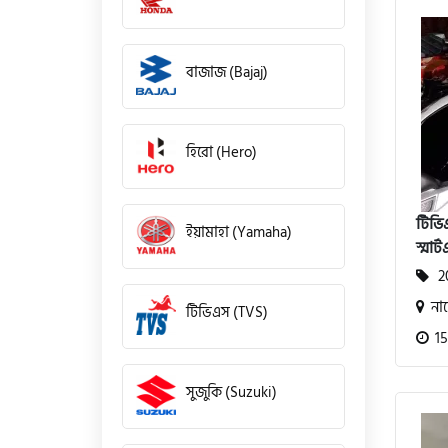
বাজাজ (Bajaj)
হিরো (Hero)
টিভি
ইয়ামাহা (Yamaha)
স্মার্
20
না
টিভিএস (TVS)
15
সুজুকি (Suzuki)