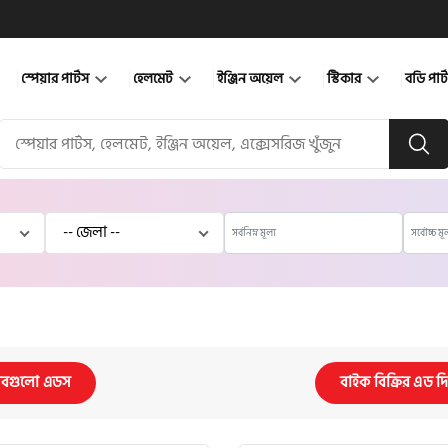
স্পেয়ার পার্টস
হেলমেট
ইঞ্জিন অয়েল
স্টিকার
বডি পার
বগুলো এডস
বাইক বিক্রির এড দ