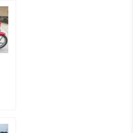
পঞ্চগড়
দিনাজপুর
লালমনিরহাট
নীলফামারী
গাইবান্ধা
ঠাকুরগাঁও
কুড়িগ্রাম
ময়মনসিংহ