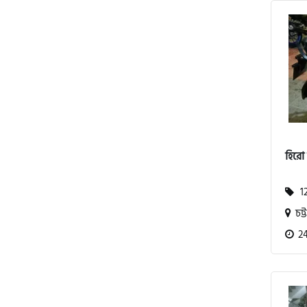
অ্যাটলাস জংশেন
পিএইচপি (PHP)
জিপিএক্স (GPX)
হিরো
টারো
12
স্পীডার (Speeder)
চট্ট
24
এমা (Emma)
SINSKI