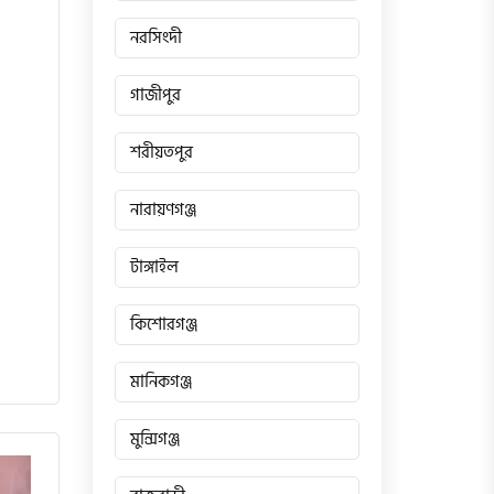
নরসিংদী
গাজীপুর
শরীয়তপুর
নারায়ণগঞ্জ
টাঙ্গাইল
কিশোরগঞ্জ
মানিকগঞ্জ
মুন্সিগঞ্জ