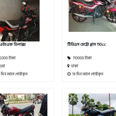
 এইচএফ ডিলাক্স
টিভিএস মেট্রো প্লাস 110cc
000 টাকা
110000 টাকা
ুরা
ঢাকা
 দিন আগে পোস্টকৃত
19 দিন আগে পোস্টকৃত