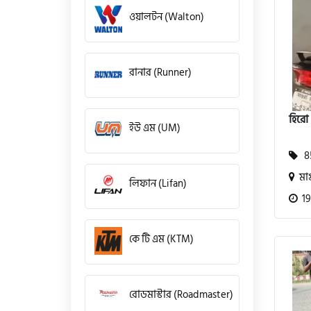
ওয়ালটন (Walton)
রানার (Runner)
হিরো
ইউ এম (UM)
85
মাগ
লিফান (Lifan)
19
কে টি এম (KTM)
রোডমাস্টার (Roadmaster)