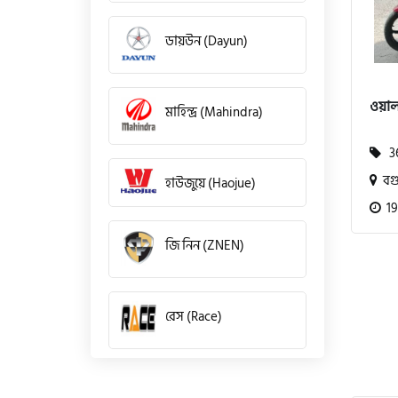
ডায়উন (Dayun)
ওয়াল
মাহিন্দ্র (Mahindra)
36
বগু
হাউজুয়ে (Haojue)
19
জি নিন (ZNEN)
রেস (Race)
কিওয়ে (KeeWay)