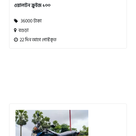
ওয়ালটন ক্রুইজ ১০০
36000 টাকা
বগুড়া
22 দিন আগে পোস্টকৃত