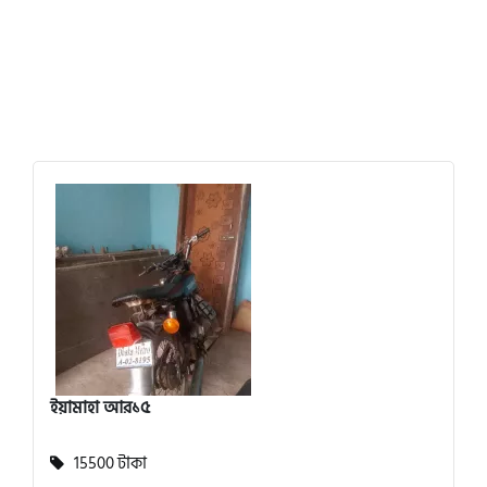
ইয়ামাহা আর১৫
15500 টাকা