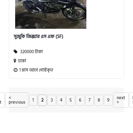
সুজুকি জিক্সার এস এফ (SF)
320000 টাকা
ঢাকা
1 মাস আগে পোস্টকৃত
<
next
1
2
3
4
5
6
7
8
9
t
previous
>