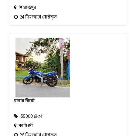
পিরোজপুর
24 দিন আগে পোস্টকৃত
রানার টার্বো
55000 টাকা
নরসিংদী
26 দিন আগে পোস্টকৃত