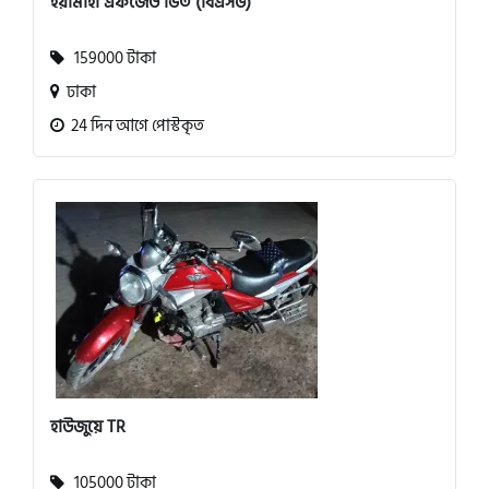
ইয়ামাহা এফজেড ভি৩ (বিএস৬)
159000 টাকা
ঢাকা
24 দিন আগে পোস্টকৃত
হাউজুয়ে TR
105000 টাকা