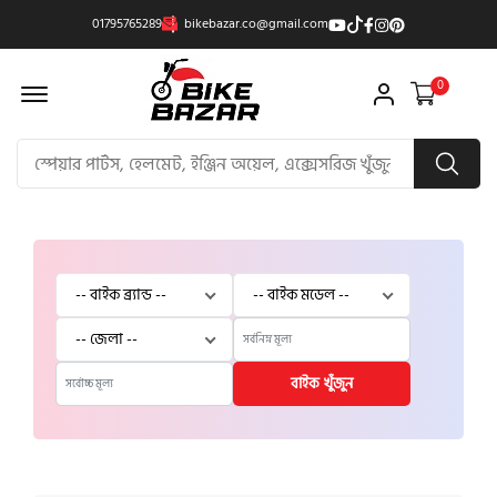
01795765289
bikebazar.co@gmail.com
Offcanvas Menu Open
0
বাইক খুঁজুন