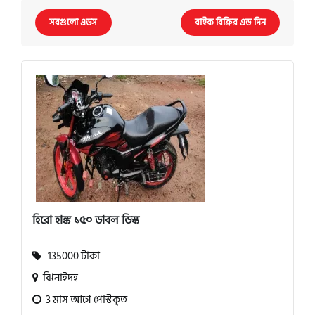
সবগুলো এডস
বাইক বিক্রির এড দিন
হিরো হাঙ্ক ১৫০ ডাবল ডিস্ক
135000 টাকা
ঝিনাইদহ
3 মাস আগে পোস্টকৃত