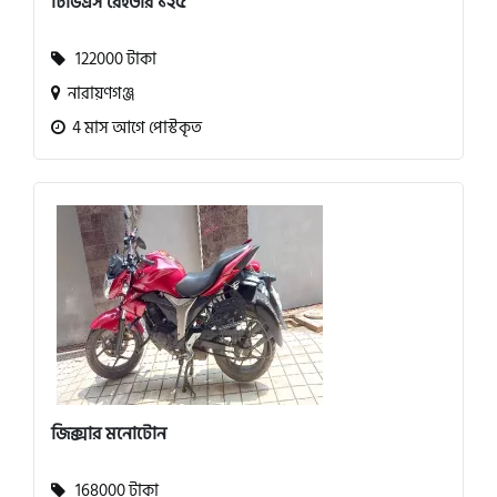
টিভিএস রেইডার ১২৫
122000 টাকা
নারায়ণগঞ্জ
4 মাস আগে পোস্টকৃত
জিক্সার মনোটোন
168000 টাকা