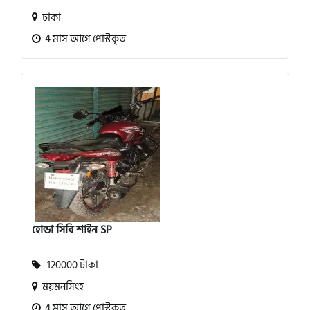
ঢাকা
4 মাস আগে পোস্টকৃত
হোন্ডা সিবি শাইন SP
120000 টাকা
ময়মনসিংহ
4 মাস আগে পোস্টকৃত