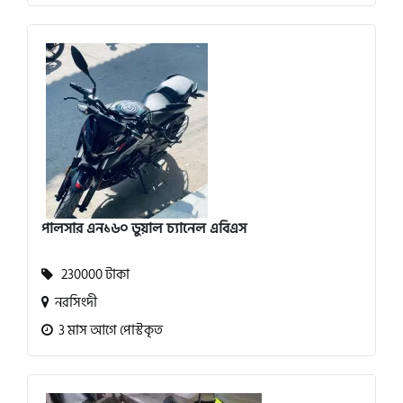
পালসার এন১৬০ ডুয়াল চ্যানেল এবিএস
230000 টাকা
নরসিংদী
3 মাস আগে পোস্টকৃত