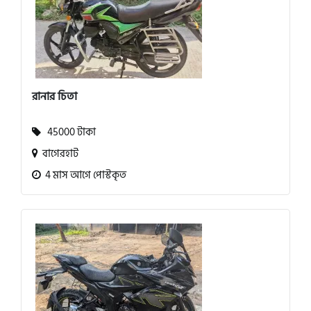
রানার চিতা
45000 টাকা
বাগেরহাট
4 মাস আগে পোস্টকৃত