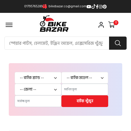
01795765289
bikebazar.co@gmail.com
Offcanvas Menu Open
0
বাইক খুঁজুন