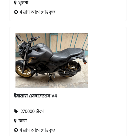
খুলনা
4 মাস আগে পোস্টকৃত
ইয়ামাহা এফজেডএস V4
270000 টাকা
ঢাকা
4 মাস আগে পোস্টকৃত