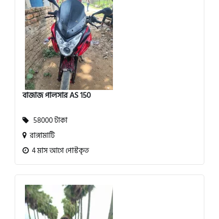
বাজাজ পালসার AS 150
58000 টাকা
রাঙ্গামাটি
4 মাস আগে পোস্টকৃত