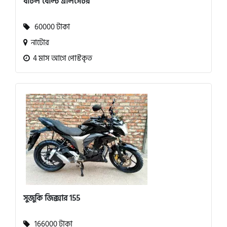
বীটল বোল্ট এলিগেটর
60000 টাকা
নাটোর
4 মাস আগে পোস্টকৃত
সুজুকি জিক্সার 155
166000 টাকা