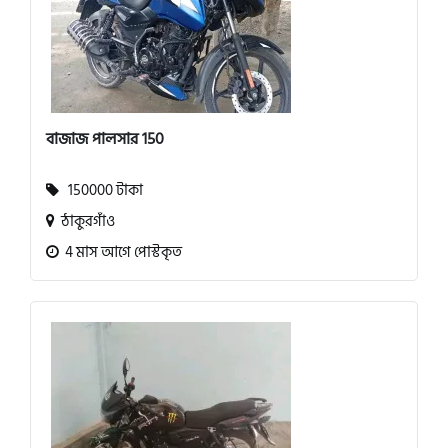
বাজাজ পালসার 150
150000 টাকা
ঠাকুরগাঁও
4 মাস আগে পোস্টকৃত