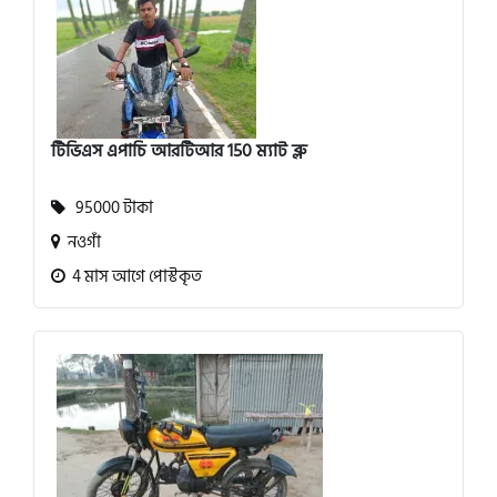
টিভিএস এপাচি আরটিআর 150 ম্যাট ব্লু
95000 টাকা
নওগাঁ
4 মাস আগে পোস্টকৃত