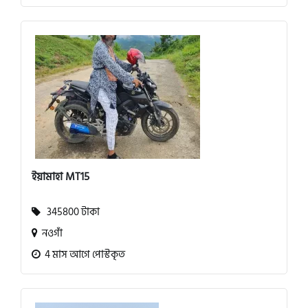
ইয়ামাহা MT15
345800 টাকা
নওগাঁ
4 মাস আগে পোস্টকৃত