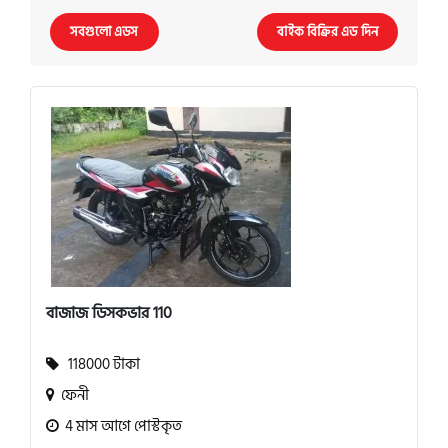
সবগুলো এডস
বাইক বিক্রির এড দিন
বাজাজ ডিসকভার 110
118000 টাকা
ফেনী
4 মাস আগে পোস্টকৃত