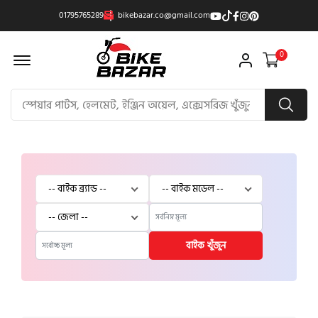
01795765289
bikebazar.co@gmail.com
Offcanvas Menu Open
0
বাইক খুঁজুন