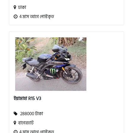
ঢাকা
4 মাস আগে পোস্টকৃত
ইয়ামাহা R15 V3
288000 টাকা
বাগেরহাট
4 মাস আগে পোস্টকৃত