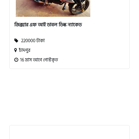
জিক্সার এফ আই ডাবল ডিস্ক ন্যাকেড
220000 টাকা
চাঁদপুর
16 মাস আগে পোস্টকৃত