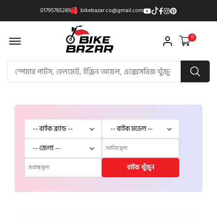
01795765289
bikebazar.co@gmail.com
Offcanvas Menu Open
0
বাইক খুঁজুন