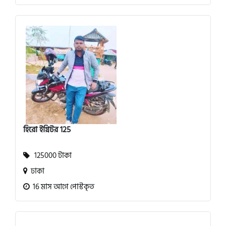
হিরো ইগ্নিটর 125
125000 টাকা
ঢাকা
16 মাস আগে পোস্টকৃত