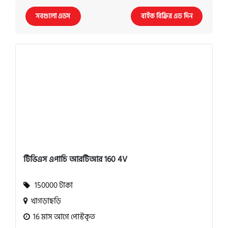
সবগুলো এডস
বাইক বিক্রির এড দিন
টিভিএস এপাচি আরটিআর 160 4V
150000 টাকা
খাগড়াছড়ি
16 মাস আগে পোস্টকৃত