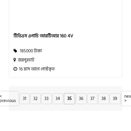
টিভিএস এপাচি আরটিআর 160 4V
185000 টাকা
জয়পুরহাট
16 মাস আগে পোস্টকৃত
<
nex
31
32
33
34
35
36
37
38
39
previous
>