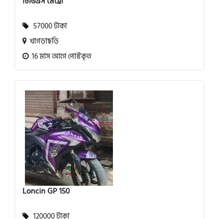
টিভিএস মেট্রো
57000 টাকা
খাগড়াছড়ি
16 মাস আগে পোস্টকৃত
Loncin GP 150
120000 টাকা