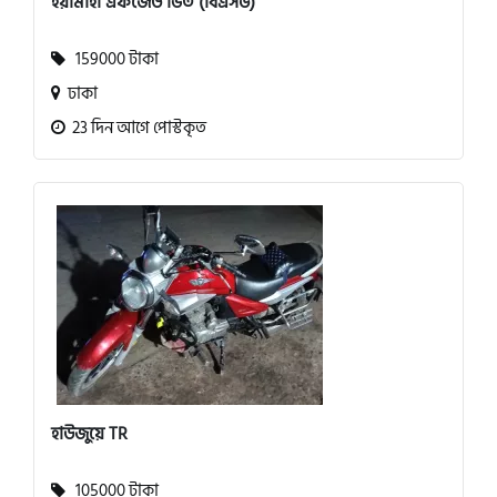
ইয়ামাহা এফজেড ভি৩ (বিএস৬)
159000 টাকা
ঢাকা
23 দিন আগে পোস্টকৃত
হাউজুয়ে TR
105000 টাকা