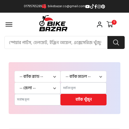
01795765289
bikebazar.co@gmail.com
Offcanvas Menu Open
0
বাইক খুঁজুন