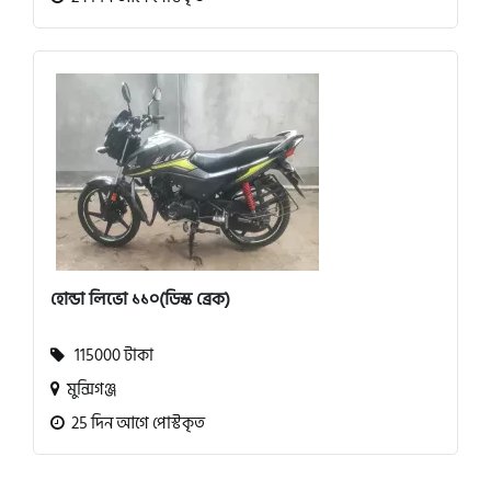
হোন্ডা লিভো ১১০(ডিস্ক ব্রেক)
115000 টাকা
মুন্সিগঞ্জ
25 দিন আগে পোস্টকৃত