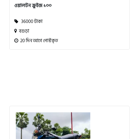
ওয়ালটন ক্রুইজ ১০০
36000 টাকা
বগুড়া
20 দিন আগে পোস্টকৃত