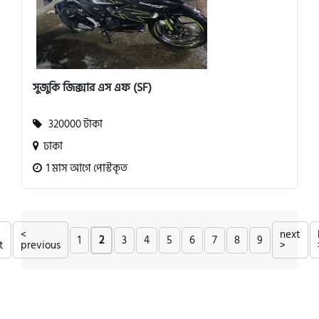
সুজুকি জিক্সার এস এফ (SF)
320000 টাকা
ঢাকা
1 মাস আগে পোস্টকৃত
<
next
1
2
3
4
5
6
7
8
9
t
previous
>