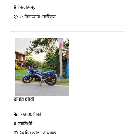
পিরোজপুর
23 দিন আগে পোস্টকৃত
রানার টার্বো
55000 টাকা
নরসিংদী
24 দিন আগে পোস্টকৃত