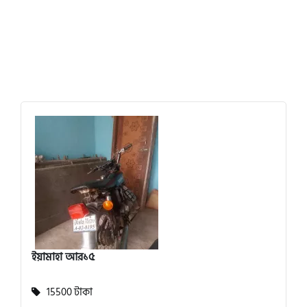
ইয়ামাহা আর১৫
15500 টাকা