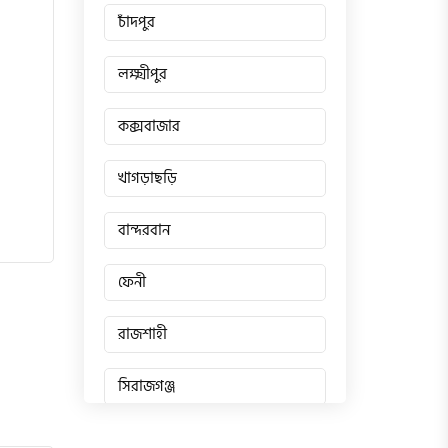
চাঁদপুর
লক্ষ্মীপুর
কক্সবাজার
খাগড়াছড়ি
বান্দরবান
ফেনী
রাজশাহী
সিরাজগঞ্জ
জয়পুরহাট