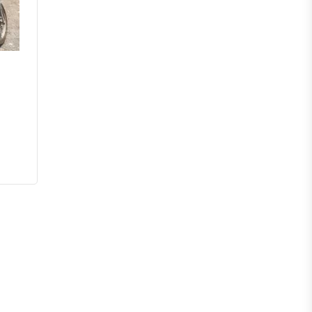
পটুয়াখালী
পিরোজপুর
ভোলা
বরগুনা
সিলেট
মৌলভীবাজার
হবিগঞ্জ
সুনামগঞ্জ
রংপুর