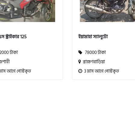
স স্ট্রাইকার 125
ইয়ামাহা স্যালুটো
000 টাকা
78000 টাকা
জশাহী
ব্রাহ্মণবাড়িয়া
মাস আগে পোস্টকৃত
3 মাস আগে পোস্টকৃত