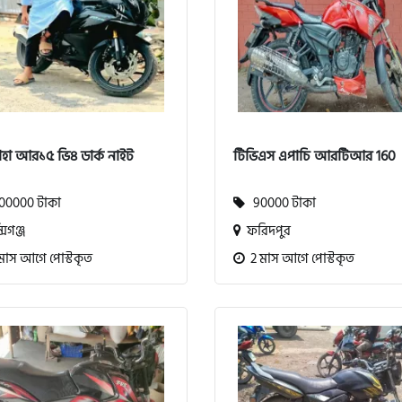
াহা আর১৫ ভি৪ ডার্ক নাইট
টিভিএস এপাচি আরটিআর 160
0000 টাকা
90000 টাকা
সিগঞ্জ
ফরিদপুর
মাস আগে পোস্টকৃত
2 মাস আগে পোস্টকৃত