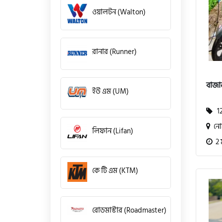
ওয়ালটন (Walton)
রানার (Runner)
বাজা
ইউ এম (UM)
12
নোয
লিফান (Lifan)
2 
কে টি এম (KTM)
রোডমাস্টার (Roadmaster)