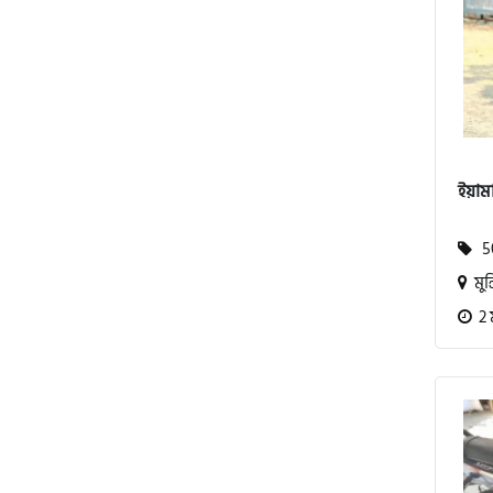
এস ওয়াই এম (SYM)
এপ্রিলিয়া (Aprilia)
ভেসপা (Vespa)
ইয়াম
গ্রীন টাইগার (Green Tiger)
50
মুন্
বীটল বোল্ট (Beetle Bolt)
2 
বেনেলি (Benelli)
বেনেট (Bennett)