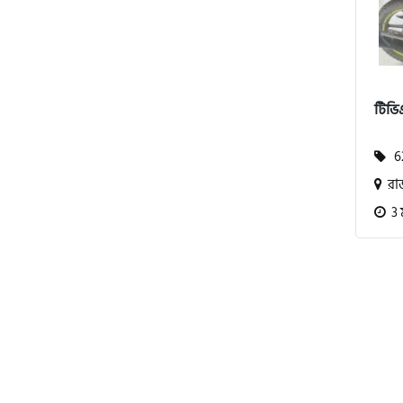
বিএমডাব্লিউ (BMW)
টিভিএ
রয়েল এনফিল্ড (Royal Enfield)
62
রা
এফকেএম (FKM)
3 
হারলি ডেভিডসন
রিগাল র‍্যাপটার (Regal Raptor)