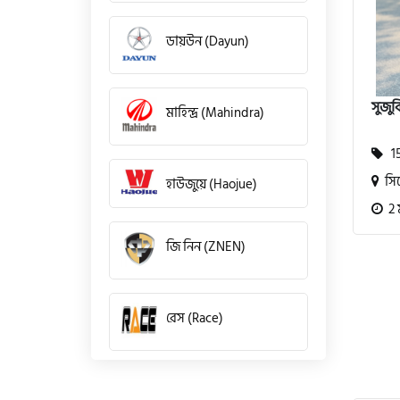
ডায়উন (Dayun)
সুজুক
মাহিন্দ্র (Mahindra)
15
সি
হাউজুয়ে (Haojue)
2 
জি নিন (ZNEN)
রেস (Race)
কিওয়ে (KeeWay)