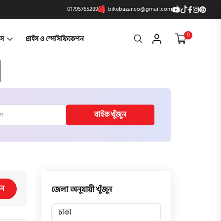
01795765289
bikebazar.co@gmail.com
0
Search
্টস
প্রাইস ও স্পেসিফিকেশন
বাইক খুঁজুন
িন
জেলা অনুযায়ী খুঁজুন
ঢাকা