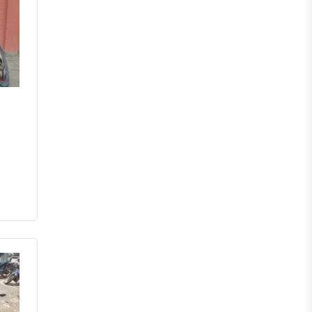
মেহেরপুর
নড়াইল
চুয়াডাঙ্গা
কুষ্টিয়া
মাগুরা
বাগেরহাট
ঝিনাইদহ
বরিশাল
ঝালকাঠি