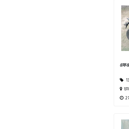
পেগাসাস (Pagasus)
এইচ পাওয়ার (H. Power)
এফএক
আকিজ (Akij)
13
জারা (Zaara)
ঢা
2 
কাওয়াসাকি (Kawasaki)