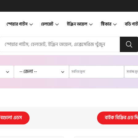
স্পেয়ার পার্টস
হেলমেট
ইঞ্জিন অয়েল
স্টিকার
বডি পার
বগুলো এডস
বাইক বিক্রির এড দ