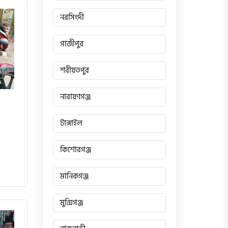
নরসিংদী
গাজীপুর
শরীয়তপুর
নারায়ণগঞ্জ
টাঙ্গাইল
কিশোরগঞ্জ
মানিকগঞ্জ
মুন্সিগঞ্জ