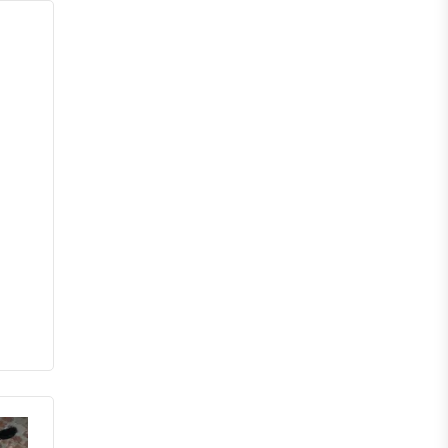
পঞ্চগড়
দিনাজপুর
লালমনিরহাট
নীলফামারী
গাইবান্ধা
ঠাকুরগাঁও
কুড়িগ্রাম
ময়মনসিংহ