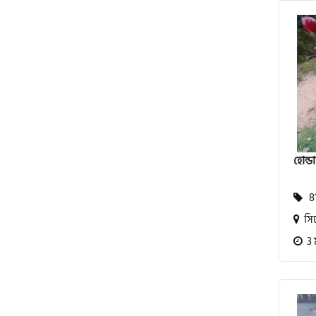
অ্যাটলাস জংশেন
পিএইচপি (PHP)
জিপিএক্স (GPX)
হোন্ড
টারো
81
স্পীডার (Speeder)
সি
3 
এমা (Emma)
SINSKI