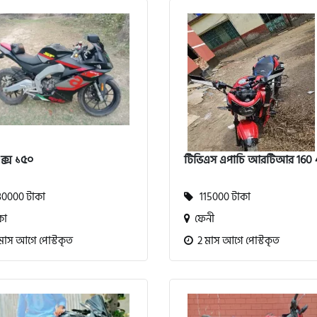
্স ১৫০
টিভিএস এপাচি আরটিআর 160
0000 টাকা
115000 টাকা
কা
ফেনী
মাস আগে পোস্টকৃত
2 মাস আগে পোস্টকৃত