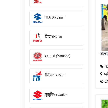
বাজাজ (Bajaj)
হিরো (Hero)
বাজা
ইয়ামাহা (Yamaha)
12
চট্ট
টিভিএস (TVS)
2 
সুজুকি (Suzuki)