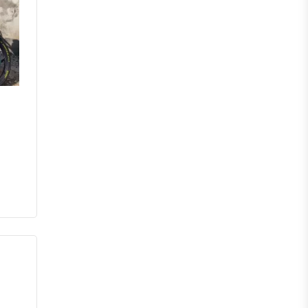
মেহেরপুর
নড়াইল
চুয়াডাঙ্গা
কুষ্টিয়া
মাগুরা
বাগেরহাট
ঝিনাইদহ
বরিশাল
ঝালকাঠি