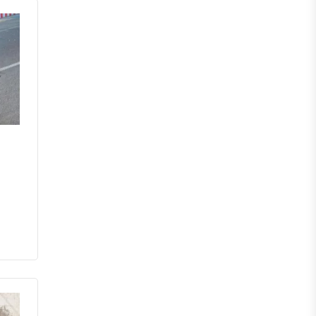
চাঁপাইনবাবগঞ্জ
পাবনা
বগুড়া
নাটোর
নওগাঁ
খুলনা
যশোর
সাতক্ষীরা