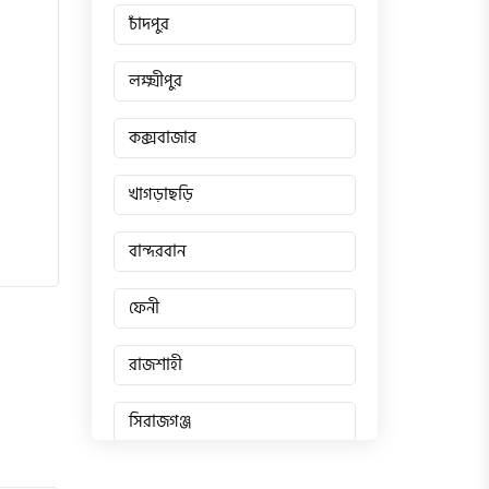
চাঁদপুর
লক্ষ্মীপুর
কক্সবাজার
খাগড়াছড়ি
বান্দরবান
ফেনী
রাজশাহী
সিরাজগঞ্জ
জয়পুরহাট