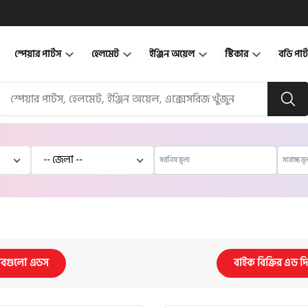
স্পেয়ার পার্টস
হেলমেট
ইঞ্জিন অয়েল
স্টিকার
বডি পার
বগুলো এডস
বাইক বিক্রির এড দ