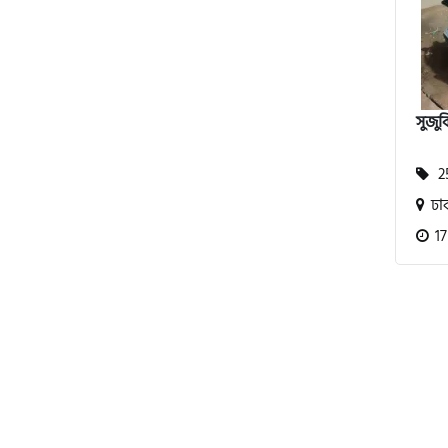
বিএমডাব্লিউ (BMW)
সুজুক
রয়েল এনফিল্ড (Royal Enfield)
25
ঢা
এফকেএম (FKM)
17
হারলি ডেভিডসন
রিগাল র‍্যাপটার (Regal Raptor)