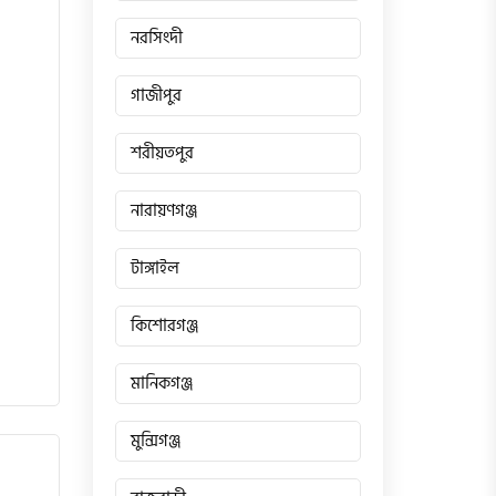
নরসিংদী
গাজীপুর
শরীয়তপুর
নারায়ণগঞ্জ
টাঙ্গাইল
কিশোরগঞ্জ
মানিকগঞ্জ
মুন্সিগঞ্জ