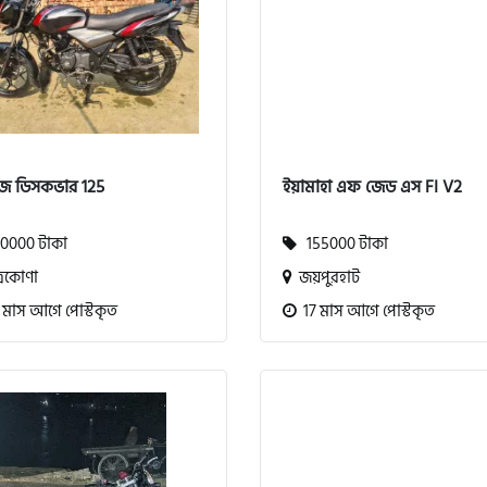
জ ডিসকভার 125
ইয়ামাহা এফ জেড এস FI V2
0000 টাকা
155000 টাকা
্রকোণা
জয়পুরহাট
 মাস আগে পোস্টকৃত
17 মাস আগে পোস্টকৃত