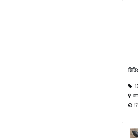
অ্যাটলাস জংশেন
পিএইচপি (PHP)
জিপিএক্স (GPX)
টিভি
টারো
15
স্পীডার (Speeder)
নোয
17
এমা (Emma)
SINSKI