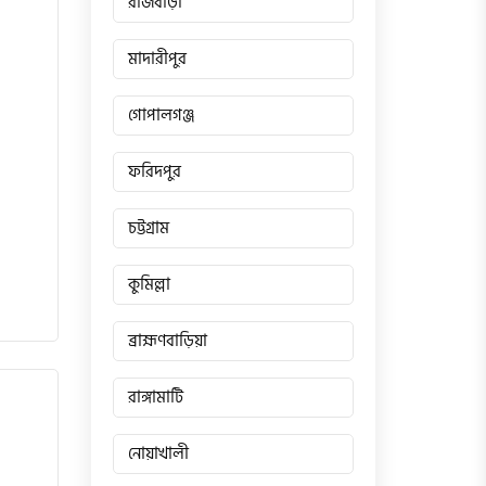
রাজবাড়ী
মাদারীপুর
গোপালগঞ্জ
ফরিদপুর
চট্টগ্রাম
কুমিল্লা
ব্রাহ্মণবাড়িয়া
রাঙ্গামাটি
নোয়াখালী