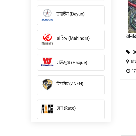
ডায়উন (Dayun)
রানা
মাহিন্দ্র (Mahindra)
30
ঢা
হাউজুয়ে (Haojue)
17
জি নিন (ZNEN)
রেস (Race)
কিওয়ে (KeeWay)