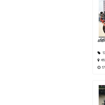
এস ওয়াই এম (SYM)
এপ্রিলিয়া (Aprilia)
ভেসপা (Vespa)
এপ্র
গ্রীন টাইগার (Green Tiger)
17
গাজ
বীটল বোল্ট (Beetle Bolt)
17
বেনেলি (Benelli)
বেনেট (Bennett)