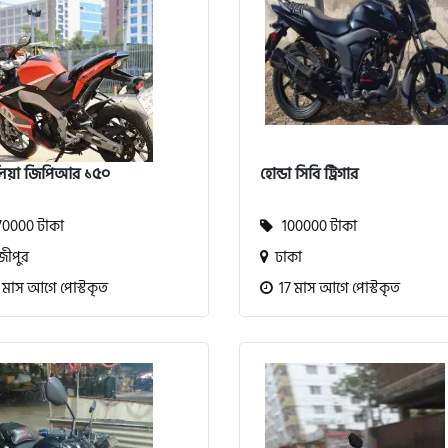
িলিয়া জিপিআর ১৫০
হোন্ডা সিবি ট্রিগার
0000 টাকা
100000 টাকা
ীপুর
ঢাকা
 মাস আগে পোস্টকৃত
17 মাস আগে পোস্টকৃত