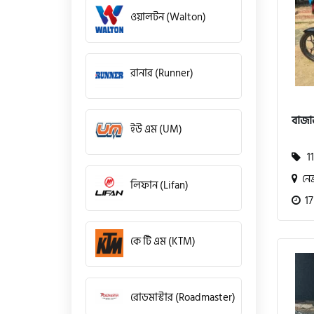
ওয়ালটন (Walton)
রানার (Runner)
বাজা
ইউ এম (UM)
11
নেত
লিফান (Lifan)
17
কে টি এম (KTM)
রোডমাস্টার (Roadmaster)