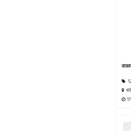
পেগাসাস (Pagasus)
এইচ পাওয়ার (H. Power)
বাজা
আকিজ (Akij)
12
জারা (Zaara)
গাই
17
কাওয়াসাকি (Kawasaki)