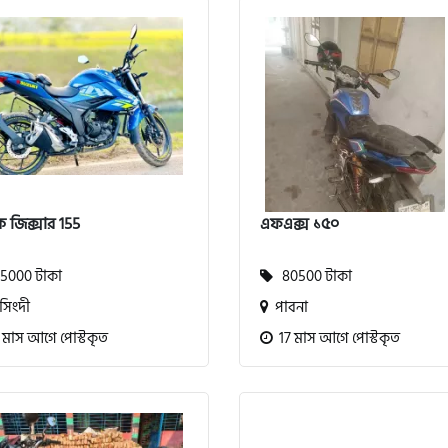
ি জিক্সার 155
এফএক্স ১৫০
5000 টাকা
80500 টাকা
িংদী
পাবনা
 মাস আগে পোস্টকৃত
17 মাস আগে পোস্টকৃত