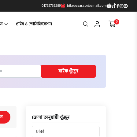
01795765289
bikebazar.co@gmail.com
0
Search
্টস
প্রাইস ও স্পেসিফিকেশন
বাইক খুঁজুন
িন
জেলা অনুযায়ী খুঁজুন
ঢাকা