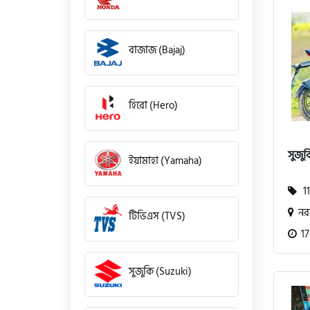
বাজাজ (Bajaj)
হিরো (Hero)
সুজুক
ইয়ামাহা (Yamaha)
11
নরস
টিভিএস (TVS)
17
সুজুকি (Suzuki)