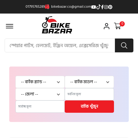
01795765289
bikebazar.co@gmail.com
Offcanvas Menu Open
0
বাইক খুঁজুন