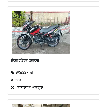
হিরো ইগ্নিটর টেকনো
85000 টাকা
ঢাকা
1 মাস আগে পোস্টকৃত