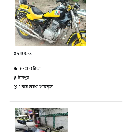
XSJ100-3
65000 টাকা
চাঁদপুর
1 মাস আগে পোস্টকৃত