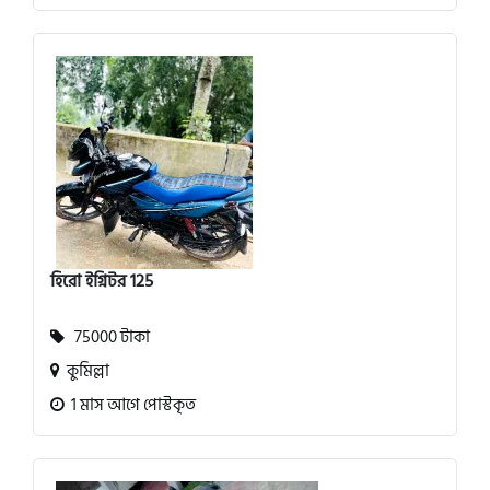
হিরো ইগ্নিটর 125
75000 টাকা
কুমিল্লা
1 মাস আগে পোস্টকৃত