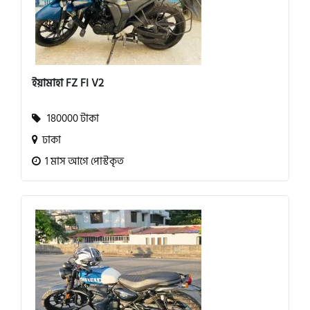
ইয়ামাহা FZ FI V2
180000 টাকা
ঢাকা
1 মাস আগে পোস্টকৃত