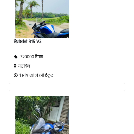
ইয়ামাহা R15 V3
320000 টাকা
নড়াইল
1 মাস আগে পোস্টকৃত