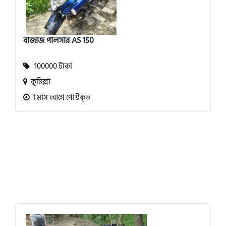
বাজাজ পালসার AS 150
100000 টাকা
কুমিল্লা
1 মাস আগে পোস্টকৃত