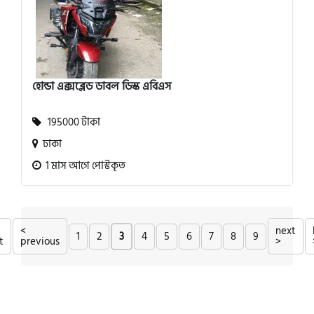
হোন্ডা এক্সব্লেড ডাবল ডিস্ক এবিএস
195000 টাকা
ঢাকা
1 মাস আগে পোস্টকৃত
<
next
1
2
3
4
5
6
7
8
9
t
previous
>