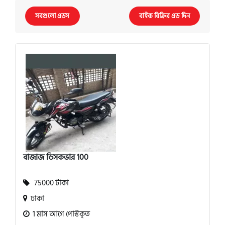
সবগুলো এডস
বাইক বিক্রির এড দিন
বাজাজ ডিসকভার 100
75000 টাকা
ঢাকা
1 মাস আগে পোস্টকৃত