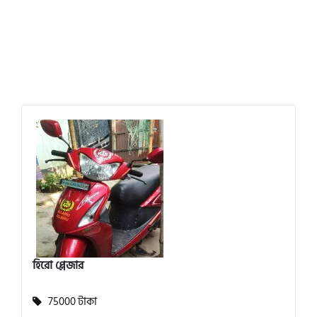
হিরো প্লেজার
75000 টাকা