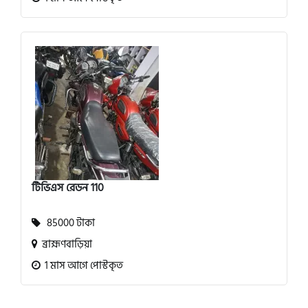
টিভিএস রেডন 110
85000 টাকা
ব্রাহ্মণবাড়িয়া
1 মাস আগে পোস্টকৃত