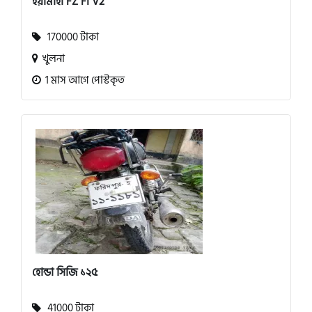
ইয়ামাহা FZ FI V2
170000 টাকা
খুলনা
1 মাস আগে পোস্টকৃত
হোন্ডা সিজি ১২৫
41000 টাকা