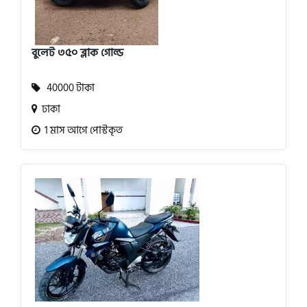
বুলেট ৩৫০ ব্লাক গোল্ড
40000 টাকা
ঢাকা
1 মাস আগে পোস্টকৃত