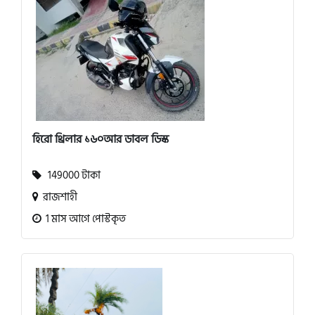
হিরো থ্রিলার ১৬০আর ডাবল ডিস্ক
149000 টাকা
রাজশাহী
1 মাস আগে পোস্টকৃত