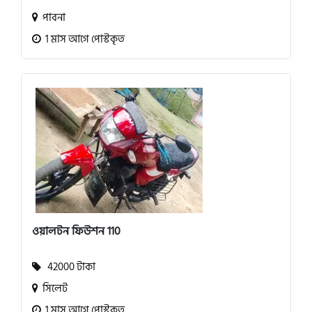
পাবনা
1 মাস আগে পোস্টকৃত
ওয়ালটন ফিউশন 110
42000 টাকা
সিলেট
1 মাস আগে পোস্টকৃত