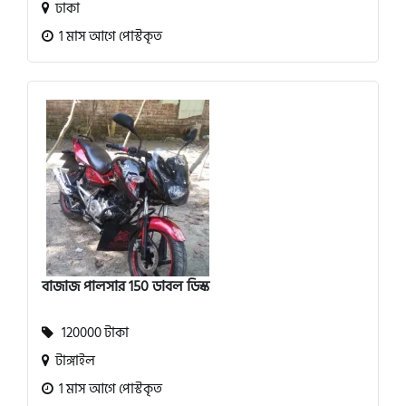
ঢাকা
1 মাস আগে পোস্টকৃত
বাজাজ পালসার 150 ডাবল ডিস্ক
120000 টাকা
টাঙ্গাইল
1 মাস আগে পোস্টকৃত