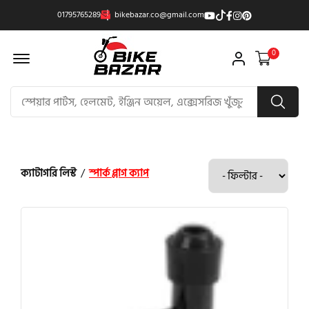
01795765289
bikebazar.co@gmail.com
Offcanvas Menu Open
0
ক্যাটাগরি লিস্ট
/
স্পার্ক প্লাগ ক্যাপ