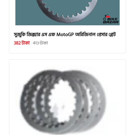
সুজুকি জিক্সার এস এফ MotoGP অরিজিনাল প্রেসার প্লেট
382 টাকা
413 টাকা