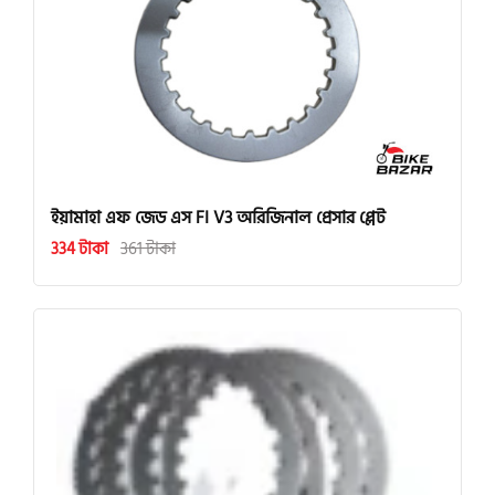
ইয়ামাহা এফ জেড এস FI V3 অরিজিনাল প্রেসার প্লেট
334 টাকা
361 টাকা