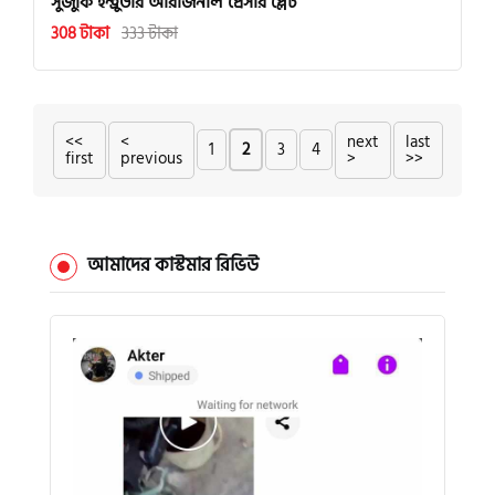
সুজুকি ইন্ট্রুডার অরিজিনাল প্রেসার প্লেট
308 টাকা
333 টাকা
<<
<
next
last
1
2
3
4
first
previous
>
>>
আমাদের কাস্টমার রিভিউ