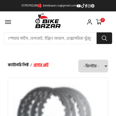
01795765289
bikebazar.co@gmail.com
Offcanvas Menu Open
0
ক্যাটাগরি লিস্ট
/
প্রেসার প্লেট