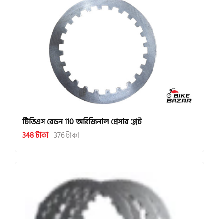
টিভিএস রেডন 110 অরিজিনাল প্রেসার প্লেট
348 টাকা
376 টাকা