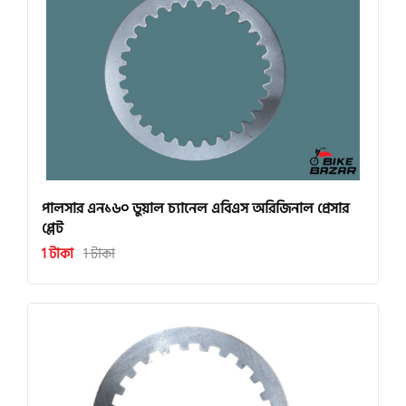
পালসার এন১৬০ ডুয়াল চ্যানেল এবিএস অরিজিনাল প্রেসার
প্লেট
1 টাকা
1 টাকা