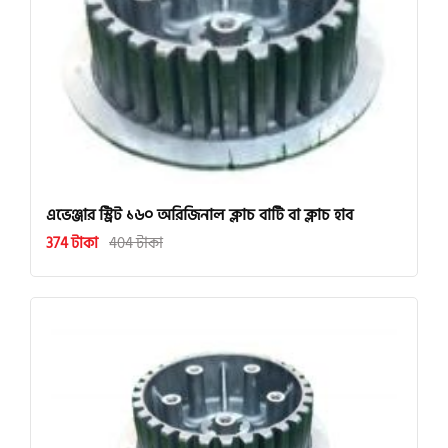
এভেঞ্জার স্ট্রিট ১৬০ অরিজিনাল ক্লাচ বাটি বা ক্লাচ হাব
374 টাকা
404 টাকা