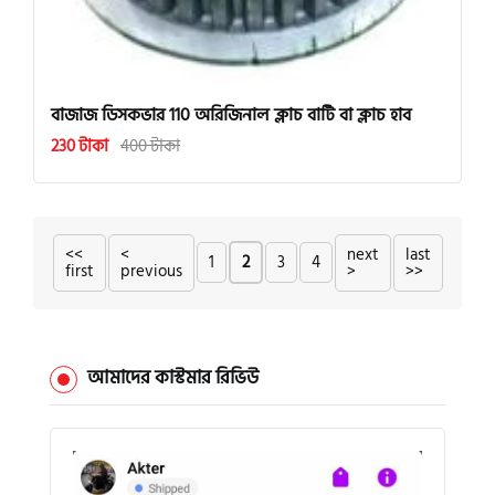
বাজাজ ডিসকভার 110 অরিজিনাল ক্লাচ বাটি বা ক্লাচ হাব
230 টাকা
400 টাকা
<<
<
next
last
1
2
3
4
first
previous
>
>>
আমাদের কাস্টমার রিভিউ