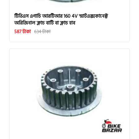
টিভিএস এপাচি আরটিআর 160 4V স্মার্টএক্সকানেক্ট
অরিজিনাল ক্লাচ বাটি বা ক্লাচ হাব
587 টাকা
634 টাকা