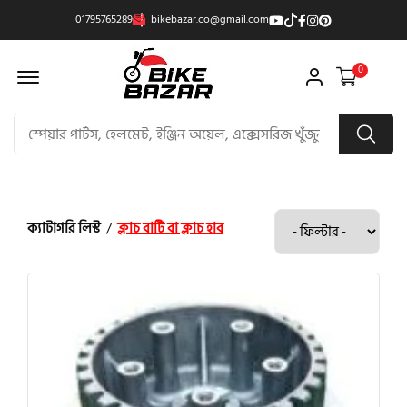
01795765289
bikebazar.co@gmail.com
Offcanvas Menu Open
0
ক্যাটাগরি লিস্ট
/
ক্লাচ বাটি বা ক্লাচ হাব