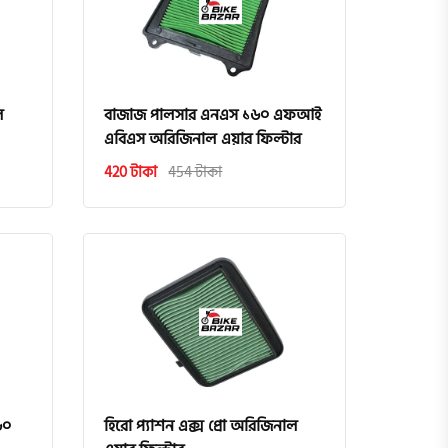
ল
বাজাজ পালসার এনএস ১৬০ এফআই
এবিএস অরিজিনাল এয়ার ফিল্টার
420 টাকা
454 টাকা
৬০
হিরো প্যাশন এক্স প্রো অরিজিনাল