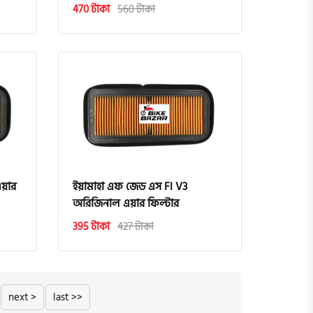
470 টাকা
560 টাকা
এয়ার
ইয়ামাহা এফ জেড এস FI V3
অরিজিনাল এয়ার ফিল্টার
395 টাকা
427 টাকা
next >
last >>