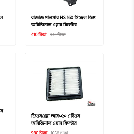
সল
বাজাজ পালসার NS 160 সিঙ্গেল ডিস্ক
অরিজিনাল এয়ার ফিল্টার
410 টাকা
443 টাকা
এস
জিএসএক্স আর১৫০ এবিএস
অরিজিনাল এয়ার ফিল্টার
980 টাকা
1058 টাকা