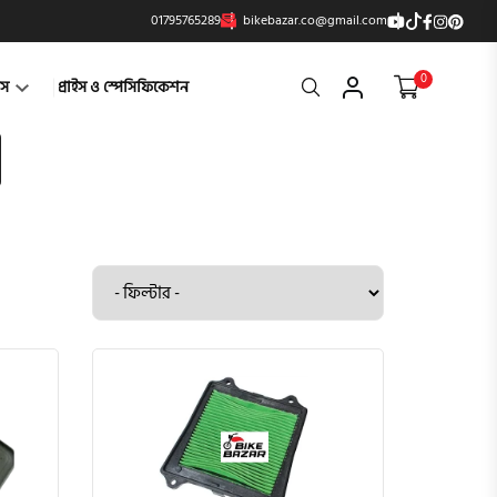
01795765289
bikebazar.co@gmail.com
0
Search
্টস
প্রাইস ও স্পেসিফিকেশন