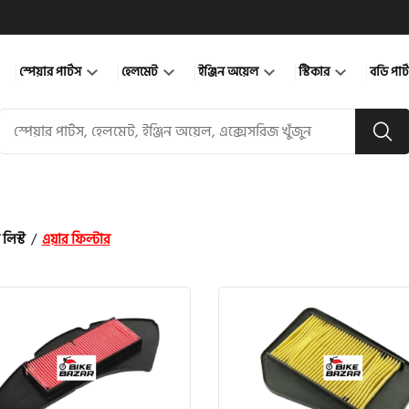
স্পেয়ার পার্টস
হেলমেট
ইঞ্জিন অয়েল
স্টিকার
বডি পার
 লিস্ট
/
এয়ার ফিল্টার