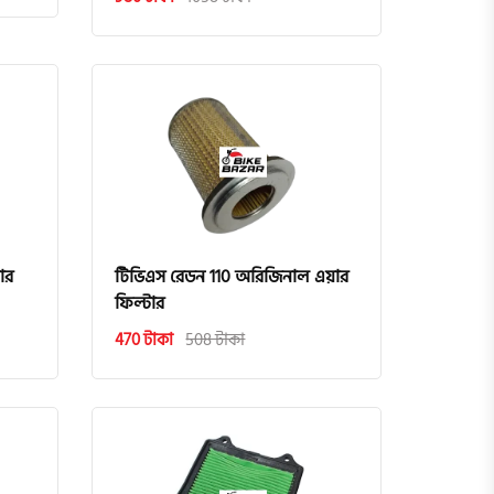
ার
টিভিএস রেডন 110 অরিজিনাল এয়ার
ফিল্টার
470 টাকা
508 টাকা