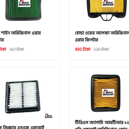
ডা শাইন অরিজিনাল এয়ার
হোন্ডা ওয়েভ আলফা অরিজিনা
ার
এয়ার ফিল্টার
টাকা
367 টাকা
490 টাকা
529 টাকা
টিভিএস অ্যাপাচি আরটিআর ১
কি জিক্সার এসএফ এফআই