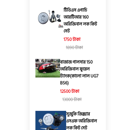
টিভিএস এপাচি
আরটিআর 160
অরিজিনাল লক কিট
সেট
1750 টাকা
1890 টাকা
বাজাজ পালসার 150
অরিজিনাল ফুয়েল
ট্যাংক(কালো লাল UG7
BS6)
12500 টাকা
13000 টাকা
সুজুকি জিক্সার
এসএফ অরিজিনাল
লক কিট সেট