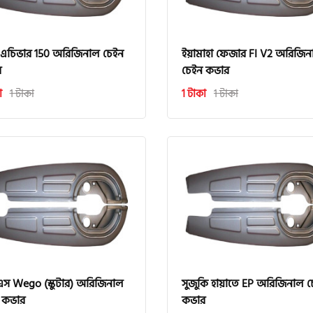
 এচিভার 150 অরিজিনাল চেইন
ইয়ামাহা ফেজার FI V2 অরিজিন
র
চেইন কভার
া
1 টাকা
1 টাকা
1 টাকা
এস Wego (স্কুটার) অরিজিনাল
সুজুকি হায়াতে EP অরিজিনাল 
 কভার
কভার