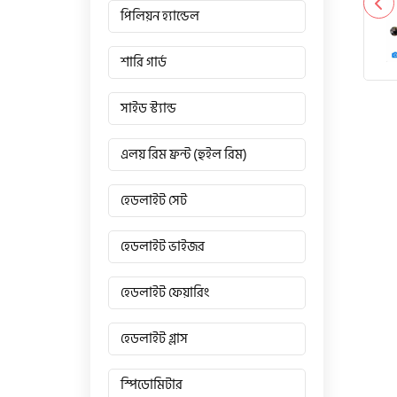
পিলিয়ন হ্যান্ডেল
শারি গার্ড
সাইড স্ট্যান্ড
এলয় রিম ফ্রন্ট (হুইল রিম)
হেডলাইট সেট
হেডলাইট ভাইজর
হেডলাইট ফেয়ারিং
হেডলাইট গ্লাস
স্পিডোমিটার