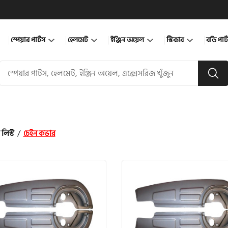
স্পেয়ার পার্টস
হেলমেট
ইঞ্জিন অয়েল
স্টিকার
বডি পার
 লিস্ট
/
চেইন কভার