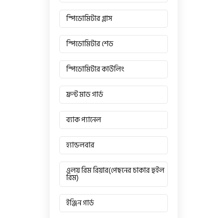
স্পিডোমিটার গ্লাস
স্পিডোমিটার শেড
স্পিডোমিটার কাউলিং
ফ্রন্ট মাড গার্ড
ব্যাক প্যানেল
হ্যান্ডলবার
এলয় রিম রিয়ার(পেছনের চাকার হুইল
রিম)
ইঞ্জিন গার্ড