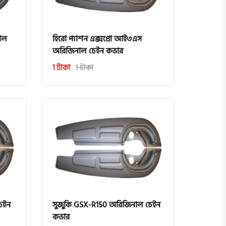
াল
হিরো প্যাশন এক্সপ্রো আই৩এস
অরিজিনাল চেইন কভার
1 টাকা
1 টাকা
চেইন
সুজুকি GSX-R150 অরিজিনাল চেইন
কভার