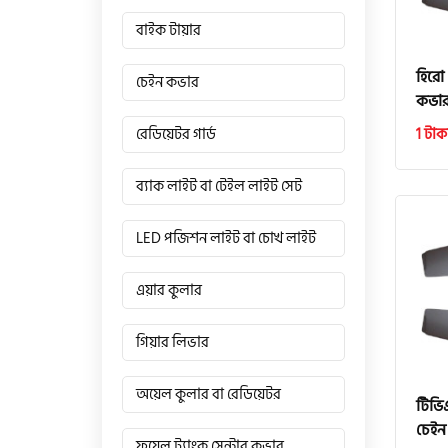
বাইক টায়ার
হিরো
চেইন কভার
কভা
1 টাক
রেডিয়েটর গার্ড
ব্যাক লাইট বা টেইল লাইট সেট
LED পজিশন লাইট বা চোখ লাইট
এয়ার কুলার
গিয়ার লিভার
অয়েল কুলার বা রেডিয়েটর
টিভি
চেইন
ফুয়েল ট্যাংক সেন্টার কভার