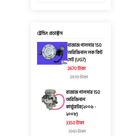
ট্রেন্ডিং প্রডাক্টস
বাজাজ পালসার 150
অরিজিনাল লক কিট
সেট (UG7)
2670 টাকা
2970 টাকা
বাজাজ পালসার 150
অরিজিনাল
কার্বুরেটর(২০০৬ -
২০০৮)
3350 টাকা
3910 টাকা