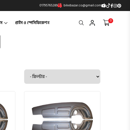
01795765289
bikebazar.co@gmail.com
0
Search
্টস
প্রাইস ও স্পেসিফিকেশন