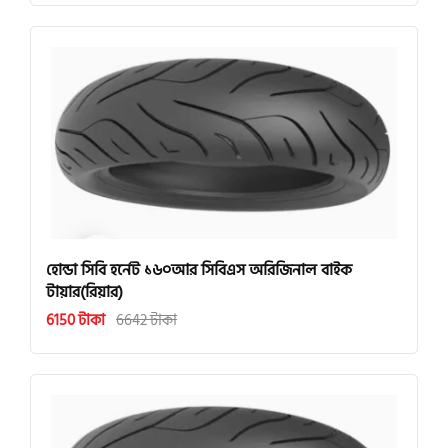
হোন্ডা সিবি হর্নেট ১৬০আর সিবিএস অরিজিনাল বাইক
টায়ার(রিয়ার)
6150 টাকা
6642 টাকা