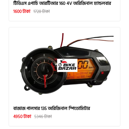
টিভিএস এপাচি আরটিআর 160 4V অরিজিনাল হ্যান্ডলবার
1600 টাকা
1728 টাকা
বাজাজ পালসার 135 অরিজিনাল স্পিডোমিটার
4950 টাকা
5346 টাকা