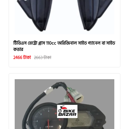
টিভিএস মেট্রো প্লাস 110cc অরিজিনাল সাইড প্যানেল বা সাইড
কভার
2466 টাকা
2663 টাকা