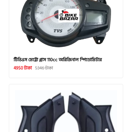
টিভিএস মেট্রো প্লাস 110cc অরিজিনাল স্পিডোমিটার
4950 টাকা
5346 টাকা