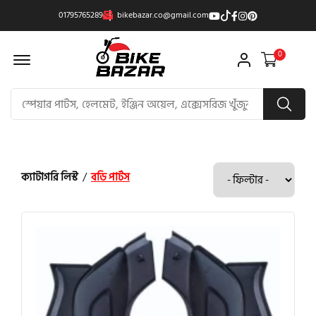
01795765289
bikebazar.co@gmail.com
Offcanvas Menu Open
0
ক্যাটাগরি লিস্ট
/
বডি পার্টস