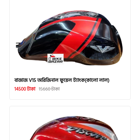
বাজাজ V15 অরিজিনাল ফুয়েল ট্যাংক(কালো লাল)
14500 টাকা
15660 টাকা