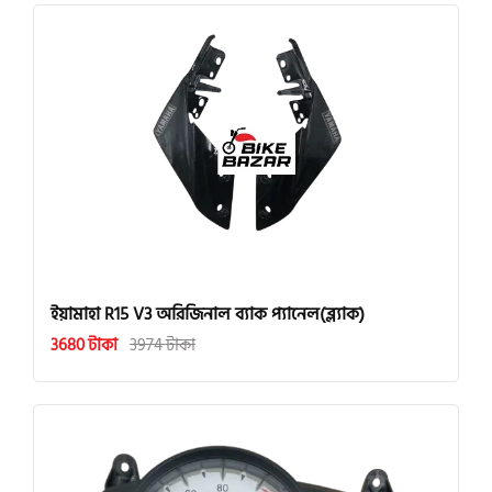
ইয়ামাহা R15 V3 অরিজিনাল ব্যাক প্যানেল(ব্ল্যাক)
3680 টাকা
3974 টাকা