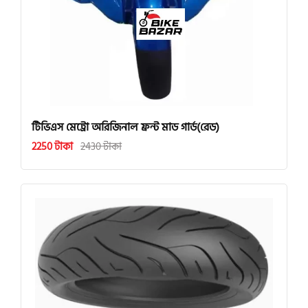
টিভিএস মেট্রো অরিজিনাল ফ্রন্ট মাড গার্ড(রেড)
2250 টাকা
2430 টাকা