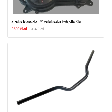
বাজাজ ডিসকভার 135 অরিজিনাল স্পিডোমিটার
5680 টাকা
6134 টাকা