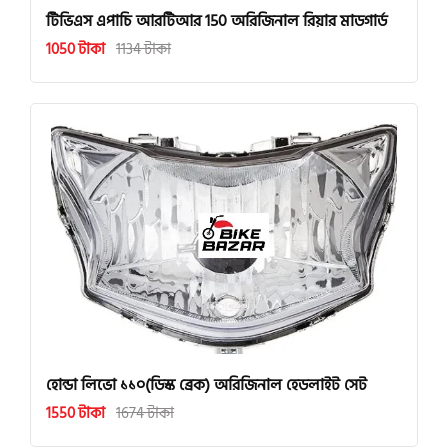
টিভিএস এপাচি আরটিআর 150 অরিজিনাল রিয়ার মাডগার্ড
1050 টাকা
1134 টাকা
হোন্ডা লিভো ১১০(ডিস্ক ব্রেক) অরিজিনাল হেডলাইট সেট
1550 টাকা
1674 টাকা