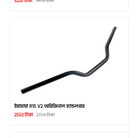
3220 টাকা
3478 টাকা
ইয়ামাহা R15 V2 অরিজিনাল হ্যান্ডলবার
2550 টাকা
2754 টাকা