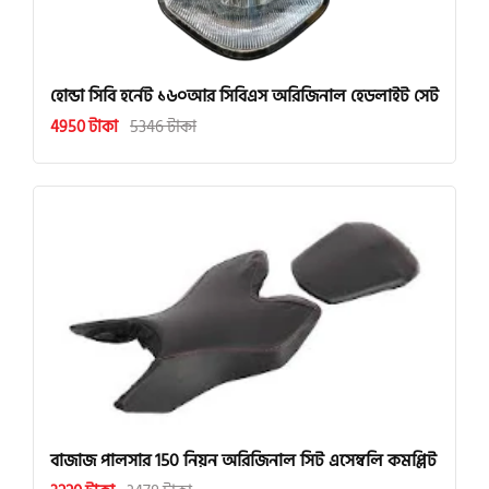
হোন্ডা সিবি হর্নেট ১৬০আর সিবিএস অরিজিনাল হেডলাইট সেট
4950 টাকা
5346 টাকা
বাজাজ পালসার 150 নিয়ন অরিজিনাল সিট এসেম্বলি কমপ্লিট