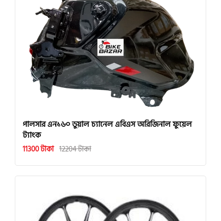
পালসার এন১৬০ ডুয়াল চ্যানেল এবিএস অরিজিনাল ফুয়েল
ট্যাংক
11300 টাকা
12204 টাকা