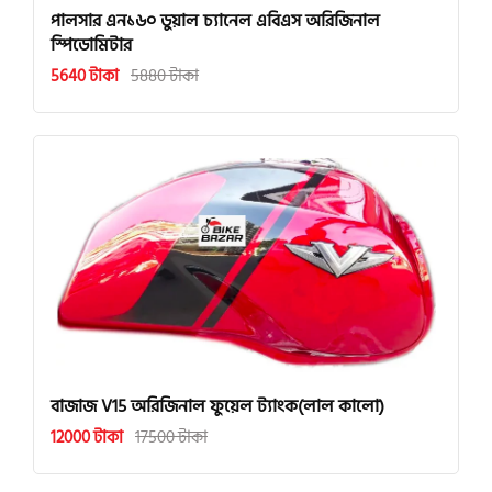
পালসার এন১৬০ ডুয়াল চ্যানেল এবিএস অরিজিনাল
স্পিডোমিটার
5640 টাকা
5880 টাকা
বাজাজ V15 অরিজিনাল ফুয়েল ট্যাংক(লাল কালো)
12000 টাকা
17500 টাকা