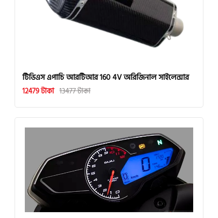
টিভিএস এপাচি আরটিআর 160 4V অরিজিনাল সাইলেন্সার
12479 টাকা
13477 টাকা