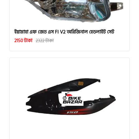
ইয়ামাহা এফ জেড এস FI V2 অরিজিনাল হেডলাইট সেট
2150 টাকা
2322 টাকা