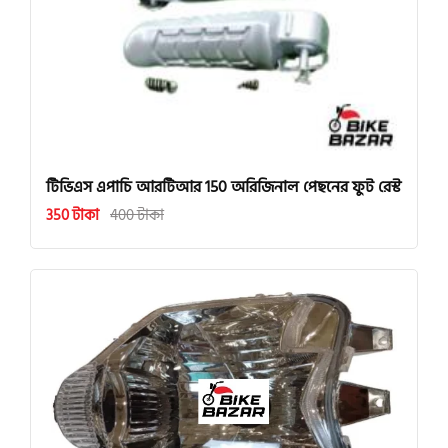
টিভিএস এপাচি আরটিআর 150 অরিজিনাল পেছনের ফুট রেস্ট
350 টাকা
400 টাকা