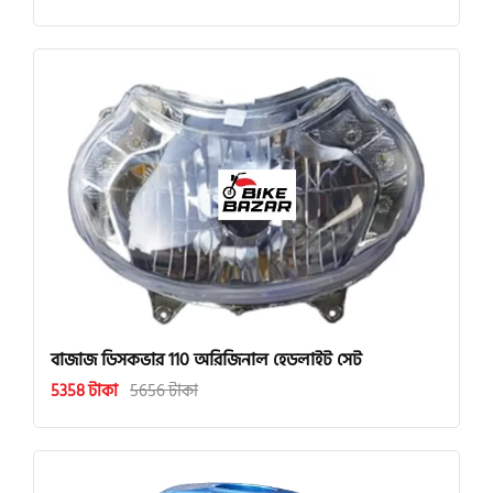
বাজাজ ডিসকভার 110 অরিজিনাল হেডলাইট সেট
5358 টাকা
5656 টাকা