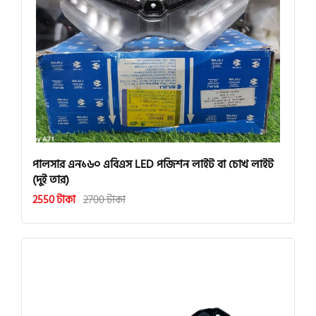
পালসার এন১৬০ এবিএস LED পজিশন লাইট বা চোখ লাইট
(দুই তার)
2550 টাকা
2700 টাকা