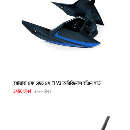
ইয়ামাহা এফ জেড এস FI V2 অরিজিনাল ইঞ্জিন গার্ড
3450 টাকা
3726 টাকা