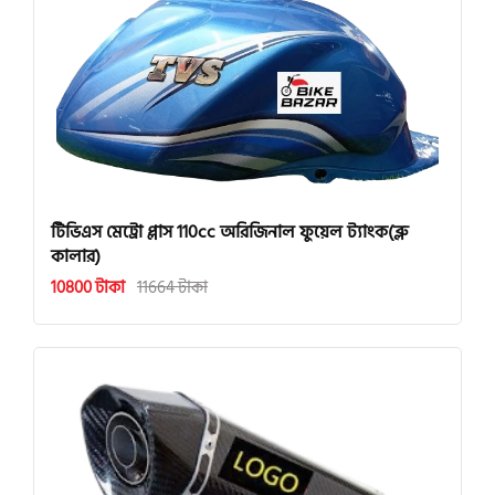
টিভিএস মেট্রো প্লাস 110cc অরিজিনাল ফুয়েল ট্যাংক(ব্লু
কালার)
10800 টাকা
11664 টাকা