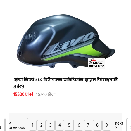
হোন্ডা লিভো ১১০ নিউ মডেল অরিজিনাল ফুয়েল ট্যাংক(ম্যাট
ব্ল্যাক)
15500 টাকা
16740 টাকা
<
next
1
2
3
4
5
6
7
8
9
t
previous
>