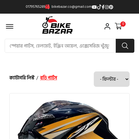
01795765289
bikebazar.co@gmail.com
Offcanvas Menu Open
0
ক্যাটাগরি লিস্ট
/
বডি পার্টস