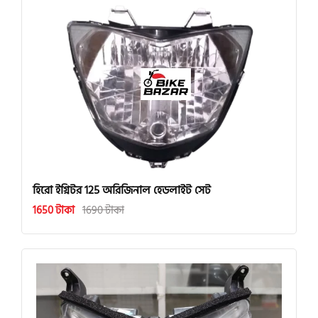
হিরো ইগ্নিটর 125 অরিজিনাল হেডলাইট সেট
1650 টাকা
1690 টাকা