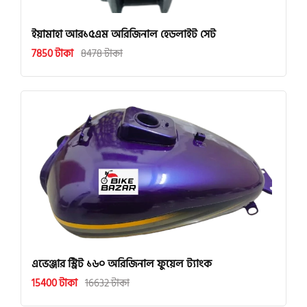
ইয়ামাহা আর১৫এম অরিজিনাল হেডলাইট সেট
7850 টাকা
8478 টাকা
এভেঞ্জার স্ট্রিট ১৬০ অরিজিনাল ফুয়েল ট্যাংক
15400 টাকা
16632 টাকা